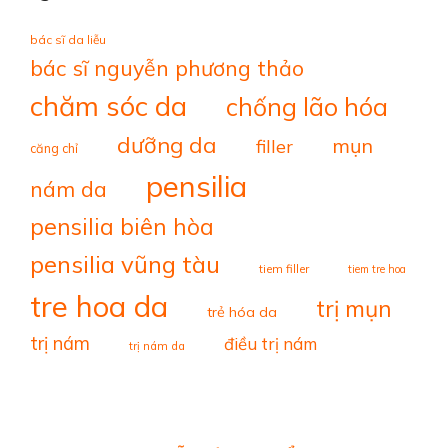
bác sĩ da liễu
bác sĩ nguyễn phương thảo
chăm sóc da
chống lão hóa
dưỡng da
mụn
filler
căng chỉ
pensilia
nám da
pensilia biên hòa
pensilia vũng tàu
tiem filler
tiem tre hoa
tre hoa da
trị mụn
trẻ hóa da
trị nám
điều trị nám
trị nám da