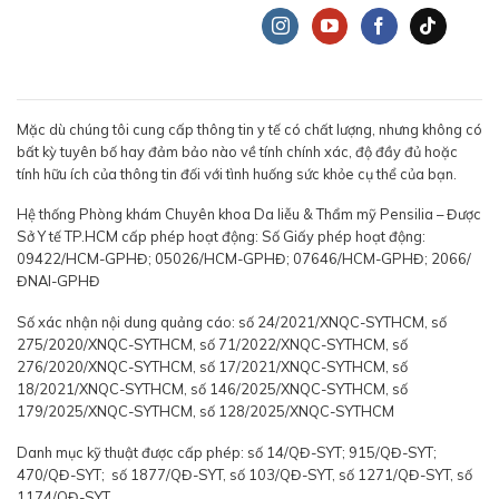
Mặc dù chúng tôi cung cấp thông tin y tế có chất lượng, nhưng không có
bất kỳ tuyên bố hay đảm bảo nào về tính chính xác, độ đầy đủ hoặc
tính hữu ích của thông tin đối với tình huống sức khỏe cụ thể của bạn.
Hệ thống Phòng khám Chuyên khoa Da liễu & Thẩm mỹ Pensilia – Được
Sở Y tế TP.HCM cấp phép hoạt động: Số Giấy phép hoạt động:
09422/HCM-GPHĐ; 05026/HCM-GPHĐ; 07646/HCM-GPHĐ; 2066/
ĐNAI-GPHĐ
Số xác nhận nội dung quảng cáo: số 24/2021/XNQC-SYTHCM, số
275/2020/XNQC-SYTHCM, số 71/2022/XNQC-SYTHCM, số
276/2020/XNQC-SYTHCM, số 17/2021/XNQC-SYTHCM, số
18/2021/XNQC-SYTHCM, số 146/2025/XNQC-SYTHCM, số
179/2025/XNQC-SYTHCM, số 128/2025/XNQC-SYTHCM
Danh mục kỹ thuật được cấp phép: số 14/QĐ-SYT; 915/QĐ-SYT;
470/QĐ-SYT; số 1877/QĐ-SYT, số 103/QĐ-SYT, số 1271/QĐ-SYT, số
1174/QĐ-SYT