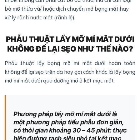
bỏ mỡ thừa và/ hoặc dịch chuyển mỡ bọng mắt hay
xử lý rãnh nước mắt (rãnh lệ).
PHẪU THUẬT LẤY MỠ MÍ MĂT DƯỚI
KHÔNG ĐỂ LẠI SẸO NHƯ THẾ NÀO?
Phẫu thuật lấy bọng mỡ mí mắt dưới hoàn toàn
không để lại sẹo trên da hay gọi cách khác là lấy bọng
mỡ mí mắt dưới qua đường mổ ở kết mạc mắt.
Phương pháp lấy mỡ mí mắt dưới là
một phương pháp tiểu phẫu đơn giản,
có thời gian khoảng 30 – 45 phút: thực
hiện đường rạch siêu nhỏ tại kết mạc