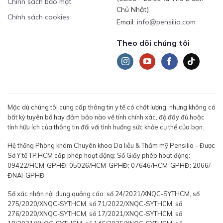
Chính sách bảo mật
Chủ Nhật)
Chính sách cookies
Email:
info@pensilia.com
Theo dõi chúng tôi
Mặc dù chúng tôi cung cấp thông tin y tế có chất lượng, nhưng không có
bất kỳ tuyên bố hay đảm bảo nào về tính chính xác, độ đầy đủ hoặc
tính hữu ích của thông tin đối với tình huống sức khỏe cụ thể của bạn.
Hệ thống Phòng khám Chuyên khoa Da liễu & Thẩm mỹ Pensilia – Được
Sở Y tế TP.HCM cấp phép hoạt động: Số Giấy phép hoạt động:
09422/HCM-GPHĐ; 05026/HCM-GPHĐ; 07646/HCM-GPHĐ; 2066/
ĐNAI-GPHĐ
Số xác nhận nội dung quảng cáo: số 24/2021/XNQC-SYTHCM, số
275/2020/XNQC-SYTHCM, số 71/2022/XNQC-SYTHCM, số
276/2020/XNQC-SYTHCM, số 17/2021/XNQC-SYTHCM, số