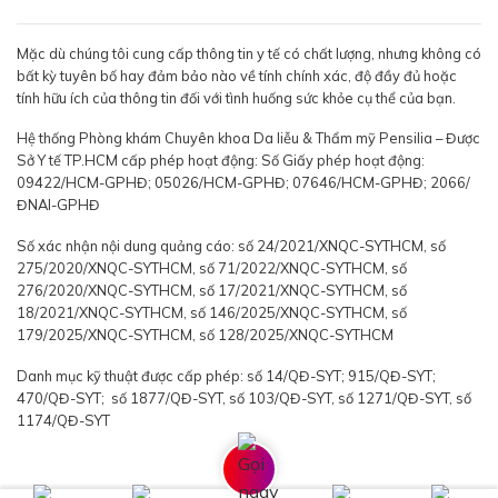
Mặc dù chúng tôi cung cấp thông tin y tế có chất lượng, nhưng không có
bất kỳ tuyên bố hay đảm bảo nào về tính chính xác, độ đầy đủ hoặc
tính hữu ích của thông tin đối với tình huống sức khỏe cụ thể của bạn.
Hệ thống Phòng khám Chuyên khoa Da liễu & Thẩm mỹ Pensilia – Được
Sở Y tế TP.HCM cấp phép hoạt động: Số Giấy phép hoạt động:
09422/HCM-GPHĐ; 05026/HCM-GPHĐ; 07646/HCM-GPHĐ; 2066/
ĐNAI-GPHĐ
Số xác nhận nội dung quảng cáo: số 24/2021/XNQC-SYTHCM, số
275/2020/XNQC-SYTHCM, số 71/2022/XNQC-SYTHCM, số
276/2020/XNQC-SYTHCM, số 17/2021/XNQC-SYTHCM, số
18/2021/XNQC-SYTHCM, số 146/2025/XNQC-SYTHCM, số
179/2025/XNQC-SYTHCM, số 128/2025/XNQC-SYTHCM
Danh mục kỹ thuật được cấp phép: số 14/QĐ-SYT; 915/QĐ-SYT;
470/QĐ-SYT; số 1877/QĐ-SYT, số 103/QĐ-SYT, số 1271/QĐ-SYT, số
1174/QĐ-SYT