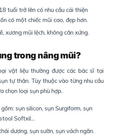
18
tuổi
trở
lên
c
ó
nhu
c
ầu cải thiện
ốn
có
một
chiếc
mũi
cao
,
đẹp
hơn
.
ề
,
xương
mũi
lệch
,
không
cân
xứng
.
ụng
trong
nâng
mũi
?
ại vật liệu thường được các bác sĩ tại
 sụn tự thân. Tùy thuộc vào từng nhu cầu
a chọn loại sụn phù hợp.
gồm: sụn silicon, sụn Surgiform, sụn
stool Softxil…
 thái dương, sụn sườn, sụn vách ngăn.