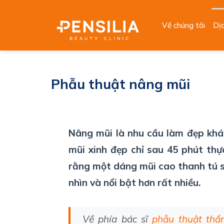
Skip
to
Về chúng tôi
Dị
content
Phẫu thuật nâng mũi
Nâng mũi là nhu cầu làm đẹp khá 
mũi xinh đẹp chỉ sau 45 phút thự
rằng một dáng mũi cao thanh tú 
nhìn và nổi bật hơn rất nhiều.
Về
phía
bác
sĩ
phẫu
thuật
thẩ