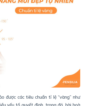
ảo
được
các
tiêu
chuẩn
tỉ
lệ
“
vàng
”
như
ều yếu tố quyết định, trong đó, hài hoà