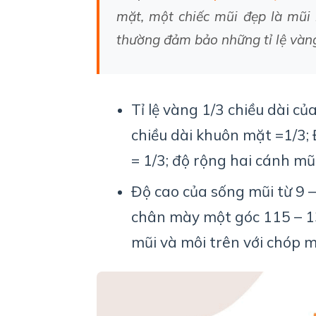
mặt
,
một
chiếc
mũi
đẹp
là
mũi
thường
đảm
bảo
những
tỉ
lệ
vàn
Tỉ
lệ
vàng
1/3
chiều
dài
củ
chiều
dài
khuôn
mặt
=1/3;
= 1/3;
độ
rộng
hai
cánh
mũ
Độ
cao
của
sống
mũi
từ
9 
chân
mày
một
góc
115 – 
mũi
và
môi
trên
với
chóp
m