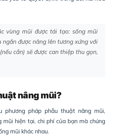
úc
vùng
mũi
được
tái
tạo:
sống
mũi
u
ngắn
được
nâng
lên
tương
xứng
với
(
nếu
cần
)
sẽ
được
can
thiệp
thu
gọn
,
huật
nâng
mũi
?
u
phương
pháp
ph
ẫ
u
thu
ậ
t
nâng
mũi
,
g
mũi
hiện
tại
,
chi
phí
của
bạn
mà
chúng
ống
mũi
khác
nhau
.