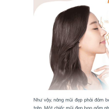
Như
vậy
,
nâng
mũi
đẹp
phải
đảm
b
trên. Một chiếc mũi đẹp bao gồm nhi