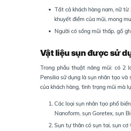
T
ấ
t c
ả
khách
hàng
nam
,
nữ
từ
khuy
ế
t
điểm củ
a
mũi
,
mong
mu
Người
có
sống
mũi
thấp
,
gồ
gh
Vậ
t
liệu
sụn
được
sử
d
Trong phẫu thuật nâng mũi: có 2 lo
Pensilia sử dụng là sụn nhân tạo và
của khách hàng, tình trạng mũi mà lự
Các loại sụn nhân tạo phổ biến 
Nanoform, sụn Goretex, sụn Bi
Sụn tự thân có sụn tai, sụn cơ