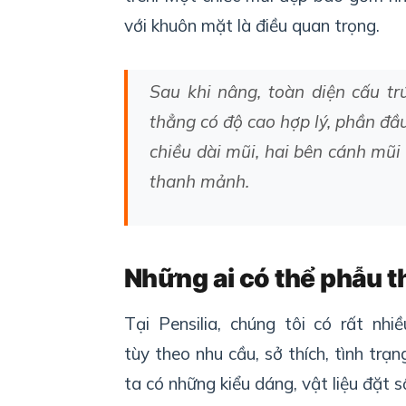
với khuôn mặt là điều quan trọng.
Sau
khi
nâng
,
toàn
diện
cấu
tr
thẳng
có
độ
cao
hợp
lý
,
phần
đầ
chiều
dài
mũi
,
hai
bên
cánh
mũi
thanh
mảnh
.
Nh
ữ
ng ai
c
ó
thể
phẫu
t
T
ạ
i
Pensilia
,
chúng
tôi
có
rất
nhiề
tùy
theo
nhu
cầu
,
sở
thích
,
tình
trạn
ta
có
những
kiểu
dáng
,
vật
liệu
đặt
s