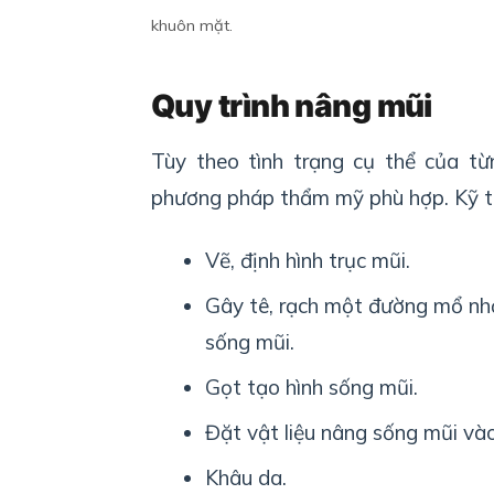
khuôn mặt.
Quy trình nâng mũi
Tùy theo tình trạng cụ thể của từ
phương pháp thẩm mỹ phù hợp. Kỹ th
V
ẽ
, đ
ị
nh hình trục mũi.
Gây tê, r
ạch một đường mổ
nh
sống mũi.
Gọt tạo hình sống mũi.
Đặt vật liệu nâng sống mũi và
Khâu da.