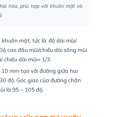
hài
hòa
,
phù
hợp
với
khuôn
mặt
và
g.
a
khuôn
mặt
,
tức
là
:
độ
dài
mũi
/
Độ
cao
đầu
mũi
/
chiều
dài
sống
mũi
i
/
chiều
dài
mũi
= 1/3.
– 10 mm
tạo
với
đường
giữa
hai
130
độ
.
Góc
giao
của
đường
chân
ũi
là
95 – 105
độ
.