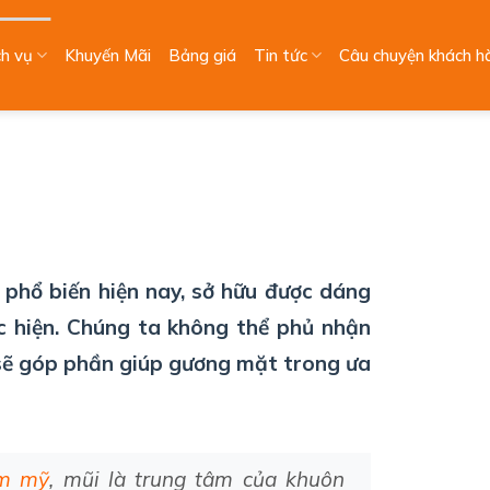
ch vụ
Khuyến Mãi
Bảng giá
Tin tức
Câu chuyện khách h
phổ biến hiện nay, sở hữu được dáng
c hiện. Chúng ta không thể phủ nhận
sẽ góp phần giúp gương mặt trong ưa
m
mỹ
,
mũi
là
trung
tâm
của
khuôn