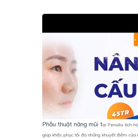
Phẫu thuật nâng mũi t
ạ
i Pensilia tích h
giúp kh
ắ
c ph
ụ
c t
ố
i đa nh
ữ
ng khuy
ế
t đi
ể
m c
ủ
a 