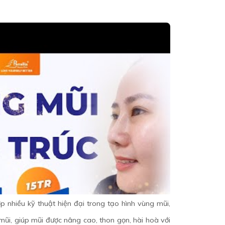
ợ
p nhi
ề
u k
ỹ
thu
ậ
t hi
ệ
n đ
ạ
i trong t
ạ
o hình vùng mũi,
mũi, giúp mũi được nâng cao, thon gọn, hài hoà với