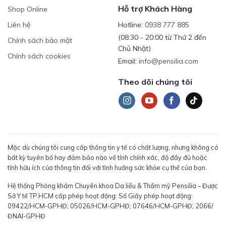
Hỗ trợ Khách Hàng
Shop Online
Liên hệ
Hotline:
0938 777 885
(08:30 - 20:00 từ Thứ 2 đến
Chính sách bảo mật
Chủ Nhật)
Chính sách cookies
Email:
info@pensilia.com
Theo dõi chúng tôi
Mặc dù chúng tôi cung cấp thông tin y tế có chất lượng, nhưng không có
bất kỳ tuyên bố hay đảm bảo nào về tính chính xác, độ đầy đủ hoặc
tính hữu ích của thông tin đối với tình huống sức khỏe cụ thể của bạn.
Hệ thống Phòng khám Chuyên khoa Da liễu & Thẩm mỹ Pensilia – Được
Sở Y tế TP.HCM cấp phép hoạt động: Số Giấy phép hoạt động:
09422/HCM-GPHĐ; 05026/HCM-GPHĐ; 07646/HCM-GPHĐ; 2066/
ĐNAI-GPHĐ