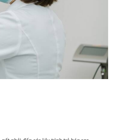
ốt nhỏ) đến các liệu trình trẻ hóa cao