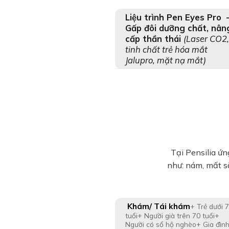
Liệu trình Pen Eyes Pro 
Gấp đôi dưỡng chất, nân
cấp thần thái
(Laser CO2,
tinh chất trẻ hóa mắt
Jalupro, mặt nạ mắt)
Tại Pensilia ứn
như: nám, mất sắ
Khám/ Tái khám
+ Trẻ dưới 7
tuổi+ Người già trên 70 tuổi+
Người có sổ hộ nghèo+ Gia đìn