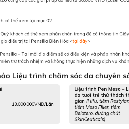
h có thể xem tại mục 02.
, Quý khách có thể xem phần chân trang để có thông tin Giấ
ia điều trị tại Pensilia Biên Hòa <
tại đây
>
nsilia – Tại mỗi địa điểm sẽ có điều kiện và pháp nhân khá
 miễn trừ trách nhiệm và không thực hiện những dịch vụ không
hảo Liệu trình chăm sóc da chuyên sâ
i
Liệu trình Pen Meso – 
da tươi trẻ thử thách t
gian
(Hifu, tiêm Restyla
13.000.000VNĐ/Lần
tiêm Meso Filler, tiêm
Belotero, dưỡng chất
SkinCeuticals)