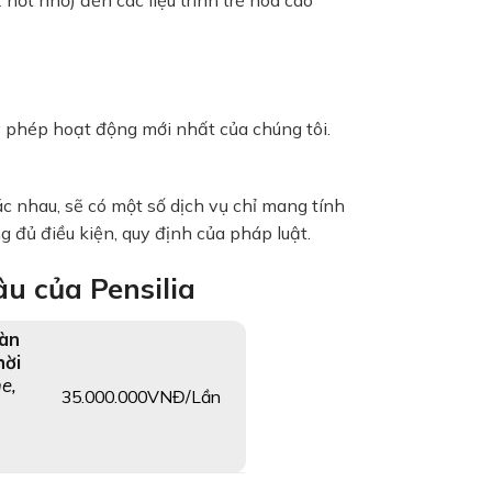
y phép hoạt động mới nhất của chúng tôi.
c nhau, sẽ có một số dịch vụ chỉ mang tính
 đủ điều kiện, quy định của pháp luật.
u của Pensilia
Làn
hời
ne,
35.000.000VNĐ/Lần