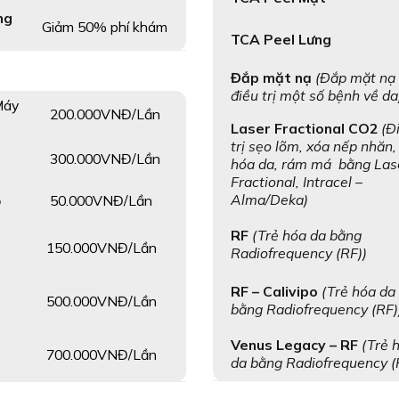
ng
Giảm 50% phí khám
TCA Peel Lưng
Đắp mặt nạ
(Đắp mặt nạ
điều trị một số bệnh về da
Máy
200.000VNĐ/Lần
Laser Fractional CO2
(Đ
trị sẹo lõm, xóa nếp nhăn,
300.000VNĐ/Lần
hóa da, rám má bằng Las
Fractional, Intracel –
Alma/Deka)
50.000VNĐ/Lần
ỏ
RF
(Trẻ hóa da bằng
150.000VNĐ/Lần
Radiofrequency (RF))
RF – Calivipo
(Trẻ hóa da
500.000VNĐ/Lần
bằng Radiofrequency (RF)
Venus Legacy – RF
(Trẻ 
700.000VNĐ/Lần
da bằng Radiofrequency (