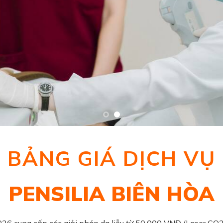
BẢNG GIÁ DỊCH VỤ
PENSILIA BIÊN HÒA
26 cung cấp các giải pháp da liễu từ 50.000 VNĐ (Laser CO2 n