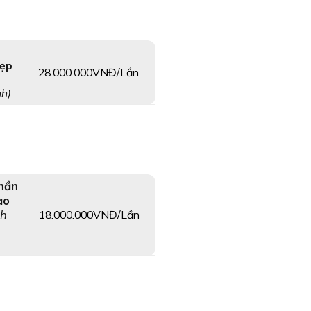
đẹp
28.000.000VNĐ/Lần
nh)
Thần
ạo
18.000.000VNĐ/Lần
nh