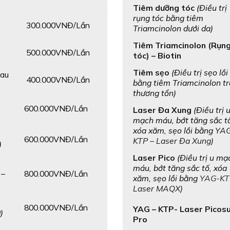
Tiêm dưỡng tóc
(Điều trị
rụng tóc bằng tiêm
300.000VNĐ/Lần
Triamcinolon dưới da)
Tiêm Triamcinolon (Rụn
500.000VNĐ/Lần
tóc) – Biotin
Tiêm sẹo
(Điều trị sẹo lồi
sau
400.000VNĐ/Lần
bằng tiêm Triamcinolon t
thương tổn)
600.000VNĐ/Lần
Laser Đa Xung
(Điều trị 
mạch máu, bớt tăng sắc t
xóa xăm, sẹo lồi bằng
YA
600.000VNĐ/Lần
KTP – Laser Đa Xung)
)
Laser Pico
(Điều trị u mạ
máu, bớt tăng sắc tố, xóa
800.000VNĐ/Lần
 –
xăm, sẹo lồi bằng
YAG-KT
Laser MAQX
)
800.000VNĐ/Lần
YAG – KTP- Laser Picos
)
Pro