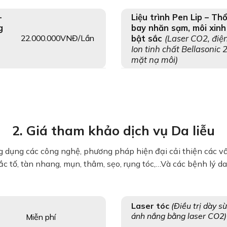
–
Liệu trình Pen Lip – Thổ
g
bay nhăn sạm, môi xinh
22.000.000VNĐ/Lần
bật sắc
(Laser CO2, điệ
Ion tinh chất Bellasonic 
mặt nạ môi)
2. Giá tham khảo dịch vụ Da liễu
g dụng các công nghệ, phương pháp hiện đại cải thiện các v
c tố, tàn nhang, mụn, thâm, sẹo, rụng tóc,…Và các bệnh lý da
Laser tóc
(Điều trị dày s
ánh nắng bằng laser CO2)
Miễn phí
h