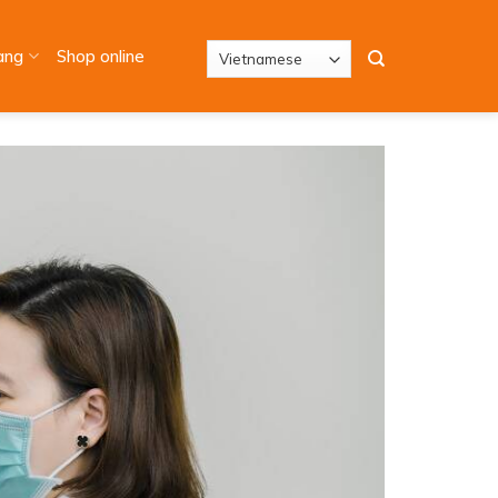
àng
Shop online