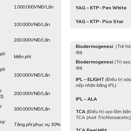
1.000.000VNĐ/Lần
YAG – KTP- Pen White
YAG – KTP- Pico Star
100.000VNĐ/Lần
200.000VNĐ/Lần
Biodermogenesi
(Trẻ h
da)
gói
Miễn phí
Biodermogenesi
(Trị sẹo
da)
gói
100.000VNĐ/Lần
IPL – ELIGHT
(Điều trị xó
nếp nhăn bằng IPL)
c
200.000VNĐ/Lần
0)
IPL – ALA
c
300.000VNĐ/Lần
TCA
(Điều trị sẹo lõm bằ
TCA (Axit Trichloroacetic)
quy
Tăng phí phục vụ 30%
TCA Peel Mặt