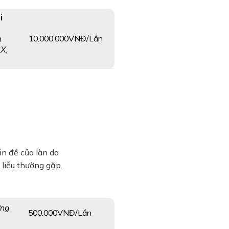
i
10.000.000VNĐ/Lần
n
2X,
ấn đề của làn da
 liễu thường gặp.
ừng
500.000VNĐ/Lần