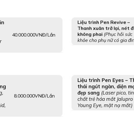
in
Liệu trình Pen Revive –
Thanh xuân trở lại, nét 
không phai
(Phục hồi sức
40.000.000VNĐ/Lần
khỏe cho phụ nữ có gia đì
r
Liệu trình Pen Eyes – 
ăng
thái ngút ngàn, diện m
g,
đẹp sang
(Laser pico, ti
8.000.000VNĐ/Lần
chất trẻ hóa mắt Jalupro
id,
Young Eye, mặt nạ mắt)