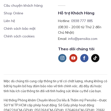
Câu chuyện khách hàng
Hỗ trợ Khách Hàng
Shop Online
Liên hệ
Hotline:
0938 777 885
(08:30 - 20:00 từ Thứ 2 đến
Chính sách bảo mật
Chủ Nhật)
Chính sách cookies
Email:
info@pensilia.com
Theo dõi chúng tôi
Mặc dù chúng tôi cung cấp thông tin y tế có chất lượng, nhưng không có
bất kỳ tuyên bố hay đảm bảo nào về tính chính xác, độ đầy đủ hoặc
tính hữu ích của thông tin đối với tình huống sức khỏe cụ thể của bạn.
Hệ thống Phòng khám Chuyên khoa Da liễu & Thẩm mỹ Pensilia – Được
Sở Y tế TP.HCM cấp phép hoạt động: Số Giấy phép hoạt động:
09422/HCM-GPHĐ; 05026/HCM-GPHĐ; 07646/HCM-GPHĐ; 2066/