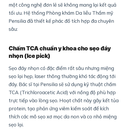
một công nghệ đơn lẻ sẽ không mang lại kết quả
tối ưu. Hệ thống Phòng khám Da liễu Thẩm mỹ
Pensilia đã thiết kế phác đồ tích hợp đa chuyên
sâu:
Chấm TCA chuẩn y khoa cho sẹo đáy
nhọn (Ice pick)
Sẹo đáy nhọn có đặc điểm rất sâu nhưng miệng
sẹo lại hẹp, laser thông thường khó tác động tới
đáy. Bác sĩ tại Pensilia sẽ sử dụng kỹ thuật chấm
TCA (Trichloroacetic Acid) với nồng độ phù hợp
trực tiếp vào lòng sẹo. Hoạt chất này gây kết tủa
protein, tạo phản ứng viêm kiểm soát để kích
thích các mô sẹo xơ mọc da non và co nhỏ miệng
sẹo lại.