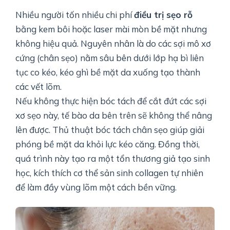
Nhiều người tốn nhiều chi phí
điều trị sẹo rỗ
bằng kem bôi hoặc laser mài mòn bề mặt nhưng
không hiệu quả. Nguyên nhân là do các sợi mô xơ
cứng (chân sẹo) nằm sâu bên dưới lớp hạ bì liên
tục co kéo, kéo ghì bề mặt da xuống tạo thành
các vết lõm.
Nếu không thực hiện bóc tách để cắt đứt các sợi
xơ sẹo này, tế bào da bên trên sẽ không thể nâng
lên được. Thủ thuật bóc tách chân sẹo giúp giải
phóng bề mặt da khỏi lực kéo căng. Đồng thời,
quá trình này tạo ra một tổn thương giả tạo sinh
học, kích thích cơ thể sản sinh collagen tự nhiên
để làm đầy vùng lõm một cách bền vững.