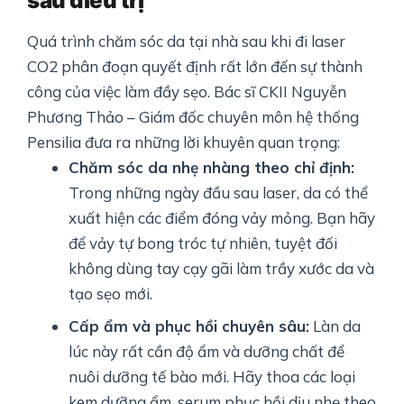
sau điều trị
Quá trình chăm sóc da tại nhà sau khi đi laser
CO2 phân đoạn quyết định rất lớn đến sự thành
công của việc làm đầy sẹo. Bác sĩ CKII Nguyễn
Phương Thảo – Giám đốc chuyên môn hệ thống
Pensilia đưa ra những lời khuyên quan trọng:
Chăm sóc da nhẹ nhàng theo chỉ định:
Trong những ngày đầu sau laser, da có thể
xuất hiện các điểm đóng vảy mỏng. Bạn hãy
để vảy tự bong tróc tự nhiên, tuyệt đối
không dùng tay cạy gãi làm trầy xước da và
tạo sẹo mới.
Cấp ẩm và phục hồi chuyên sâu:
Làn da
lúc này rất cần độ ẩm và dưỡng chất để
nuôi dưỡng tế bào mới. Hãy thoa các loại
kem dưỡng ẩm, serum phục hồi dịu nhẹ theo