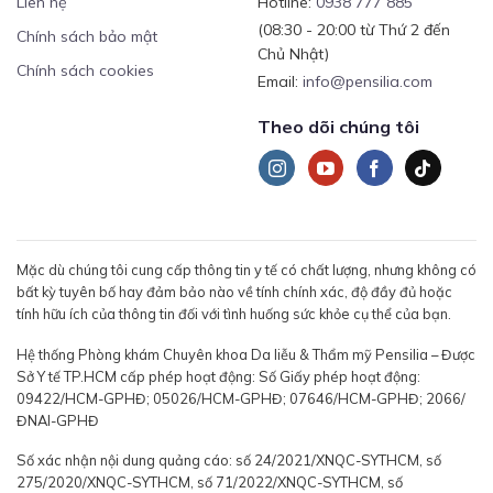
Liên hệ
Hotline:
0938 777 885
(08:30 - 20:00 từ Thứ 2 đến
Chính sách bảo mật
Chủ Nhật)
Chính sách cookies
Email:
info@pensilia.com
Theo dõi chúng tôi
Mặc dù chúng tôi cung cấp thông tin y tế có chất lượng, nhưng không có
bất kỳ tuyên bố hay đảm bảo nào về tính chính xác, độ đầy đủ hoặc
tính hữu ích của thông tin đối với tình huống sức khỏe cụ thể của bạn.
Hệ thống Phòng khám Chuyên khoa Da liễu & Thẩm mỹ Pensilia – Được
Sở Y tế TP.HCM cấp phép hoạt động: Số Giấy phép hoạt động:
09422/HCM-GPHĐ; 05026/HCM-GPHĐ; 07646/HCM-GPHĐ; 2066/
ĐNAI-GPHĐ
Số xác nhận nội dung quảng cáo: số 24/2021/XNQC-SYTHCM, số
275/2020/XNQC-SYTHCM, số 71/2022/XNQC-SYTHCM, số