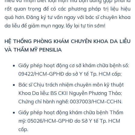
hiểu và nhận biết loại mụn mà bạn đang gặp phải là
rất quan trọng để có các phương pháp trị liệu hiệu
quả hơn. Đăng ký tư vấn ngay với bác sĩ chuyên khoa
da liễu để giảm mụn ngay, lấy lại tự tin sớm!
HỆ THỐNG PHÒNG KHÁM CHUYÊN KHOA DA LIỄU
VÀ THẨM MỸ PENSILIA
Giấy phép hoạt động cơ sở khám chữa bệnh số:
09422/HCM-GPHĐ do sở Y tế Tp. HCM cấp;
Bác sĩ Chịu trách nhiệm chuyên môn kỹ thuật
Khoa Da liễu: BS CKII Nguyễn Phương Thảo;
Chứng chỉ hành nghề: 0037003/HCM-CCHN.
Giấy phép hoạt động khám chữa bệnh Thẩm
mỹ: 05026/HCM-GPHĐ do Sở Y tế Tp. HCM
cấp.