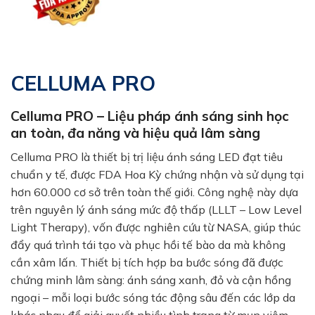
CELLUMA PRO
Celluma PRO – Liệu pháp ánh sáng sinh học
an toàn, đa năng và hiệu quả lâm sàng
Celluma PRO là thiết bị trị liệu ánh sáng LED đạt tiêu
chuẩn y tế, được FDA Hoa Kỳ chứng nhận và sử dụng tại
hơn 60.000 cơ sở trên toàn thế giới. Công nghệ này dựa
trên nguyên lý ánh sáng mức độ thấp (LLLT – Low Level
Light Therapy), vốn được nghiên cứu từ NASA, giúp thúc
đẩy quá trình tái tạo và phục hồi tế bào da mà không
cần xâm lấn. Thiết bị tích hợp ba bước sóng đã được
chứng minh lâm sàng: ánh sáng xanh, đỏ và cận hồng
ngoại – mỗi loại bước sóng tác động sâu đến các lớp da
khác nhau để giải quyết nhiều tình trạng từ mụn viêm,