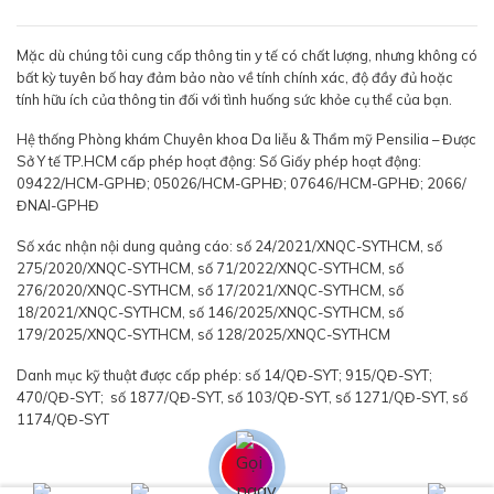
Mặc dù chúng tôi cung cấp thông tin y tế có chất lượng, nhưng không có
bất kỳ tuyên bố hay đảm bảo nào về tính chính xác, độ đầy đủ hoặc
tính hữu ích của thông tin đối với tình huống sức khỏe cụ thể của bạn.
Hệ thống Phòng khám Chuyên khoa Da liễu & Thẩm mỹ Pensilia – Được
Sở Y tế TP.HCM cấp phép hoạt động: Số Giấy phép hoạt động:
09422/HCM-GPHĐ; 05026/HCM-GPHĐ; 07646/HCM-GPHĐ; 2066/
ĐNAI-GPHĐ
Số xác nhận nội dung quảng cáo: số 24/2021/XNQC-SYTHCM, số
275/2020/XNQC-SYTHCM, số 71/2022/XNQC-SYTHCM, số
276/2020/XNQC-SYTHCM, số 17/2021/XNQC-SYTHCM, số
18/2021/XNQC-SYTHCM, số 146/2025/XNQC-SYTHCM, số
179/2025/XNQC-SYTHCM, số 128/2025/XNQC-SYTHCM
Danh mục kỹ thuật được cấp phép: số 14/QĐ-SYT; 915/QĐ-SYT;
470/QĐ-SYT; số 1877/QĐ-SYT, số 103/QĐ-SYT, số 1271/QĐ-SYT, số
1174/QĐ-SYT