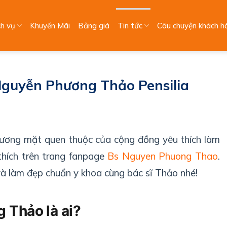
ch vụ
Khuyến Mãi
Bảng giá
Tin tức
Câu chuyện khách h
u Nguyễn Phương Thảo Pensilia
ương mặt quen thuộc của cộng đồng yêu thích làm
thích trên trang fanpage
Bs Nguyen Phuong Thao
.
à làm đẹp chuẩn y khoa cùng bác sĩ Thảo nhé!
 Thảo là ai?