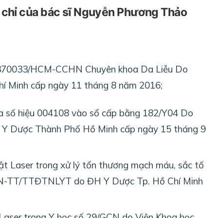
chỉ của bác sĩ Nguyễn Phương Thảo
00370033/HCM-CCHN Chuyên khoa Da Liễu Do
hí Minh cấp ngày 11 tháng 8 năm 2016;
oa số hiệu 004108 vào sổ cấp bằng 182/Y04 Do
c Y Dược Thành Phố Hồ Minh cấp ngày 15 tháng 9
t Laser trong xử lý tổn thương mạch máu, sắc tố
CN-TT/TTĐTNLYT do ĐH Y Dược Tp. Hồ Chí Minh
Laser trong Y học số 29/GCN do Viện Khoa học