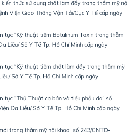
 kiến thức sử dụng chất làm đầy trong thẩm mỹ nội
ệnh Viện Giao Thông Vận Tải/Cục Y Tế cấp ngày
ên tục “Kỹ thuật tiêm Botulinum Toxin trong thẫm
Da Liễu/ Sở Y Tế Tp. Hồ Chí Minh cấp ngày
ên tục “Kỹ thuật tiêm chất làm đầy trong thẫm mỹ
Liễu/ Sở Y Tế Tp. Hồ Chí Minh cấp ngày
n tục “Thủ Thuật cơ bản và tiểu phẫu da” số
iện Da Liễu/ Sở Y Tế Tp. Hồ Chí Minh cấp ngày
 mới trong thẫm mỹ nội khoa” số 243/CNTĐ-