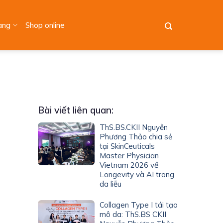
àng
Shop online
Bài viết liên quan:
ThS.BS.CKII Nguyễn
Phương Thảo chia sẻ
tại SkinCeuticals
Master Physician
Vietnam 2026 về
Longevity và AI trong
da liễu
Collagen Type I tái tạo
mô da: ThS.BS CKII