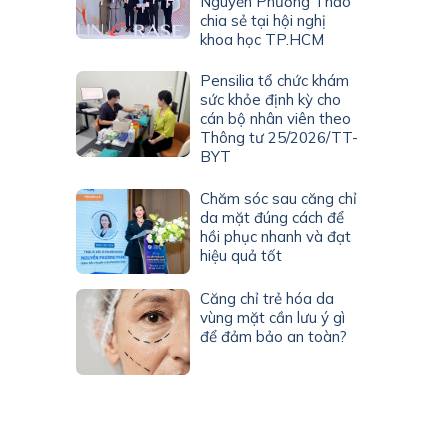
Nguyễn Phương Thảo
chia sẻ tại hội nghị
khoa học TP.HCM
Pensilia tổ chức khám
sức khỏe định kỳ cho
cán bộ nhân viên theo
Thông tư 25/2026/TT-
BYT
Chăm sóc sau căng chỉ
da mặt đúng cách để
hồi phục nhanh và đạt
hiệu quả tốt
Căng chỉ trẻ hóa da
vùng mặt cần lưu ý gì
để đảm bảo an toàn?