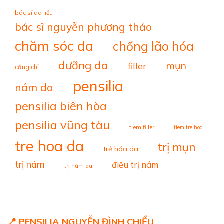
bác sĩ da liễu
bác sĩ nguyễn phương thảo
chăm sóc da
chống lão hóa
dưỡng da
mụn
filler
căng chỉ
pensilia
nám da
pensilia biên hòa
pensilia vũng tàu
tiem filler
tiem tre hoa
tre hoa da
trị mụn
trẻ hóa da
trị nám
điều trị nám
trị nám da
📍 PENSILIA NGUYỄN ĐÌNH CHIỂU