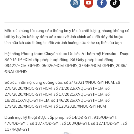
Mặc dù chúng tôi cung cấp thông tin y tế có chất lượng, nhưng không có
bất kỳ tuyên bố hay đảm bảo nào về tính chính xác, độ đầy đủ hoặc
tính hữu ích của thông tin đối với tình huống sức khỏe cụ thể của bạn.
Hệ thống Phòng khám Chuyên khoa Da liễu & Thẩm mỹ Pensilia – Được
Sở Y tế TP.HCM cấp phép hoạt động: Số Giấy phép hoạt động:
09422/HCM-GPHĐ; 05026/HCM-GPHĐ; 07646/HCM-GPHĐ; 2066/
ĐNAI-GPHĐ
Số xác nhận nội dung quảng cáo: số 24/2021/XNQC-SYTHCM, số
275/2020/XNQC-SYTHCM, số 71/2022/XNQC-SYTHCM, số
276/2020/XNQC-SYTHCM, số 17/2021/XNQC-SYTHCM, số
18/2021/XNQC-SYTHCM, số 146/2025/XNQC-SYTHCM, số
179/2025/XNQC-SYTHCM, số 128/2025/XNQC-SYTHCM
Danh mục kỹ thuật được cấp phép: số 14/QĐ-SYT; 915/QĐ-SYT;
470/QĐ-SYT; số 1877/QĐ-SYT, số 103/QĐ-SYT, số 1271/QĐ-SYT, số
1174/QĐ-SYT