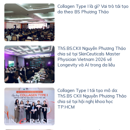
Collagen Type I là gì? Vai trò tái tạo
da theo BS Phương Thảo
ThS.BS.CKII Nguyễn Phương Thảo
chia sẻ tại SkinCeuticals Master
Physician Vietnam 2026 về
Longevity và AI trong da liễu
Collagen Type I tái tạo mô da:
ThS.BS CKII Nguyễn Phương Thảo
chia sẻ tại hội nghị khoa học
TP.HCM