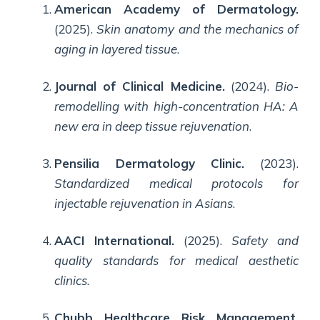
American Academy of Dermatology.
(2025).
Skin anatomy and the mechanics of
aging in layered tissue
.
Journal of Clinical Medicine.
(2024).
Bio-
remodelling with high-concentration HA: A
new era in deep tissue rejuvenation
.
Pensilia Dermatology Clinic.
(2023).
Standardized medical protocols for
injectable rejuvenation in Asians
.
AACI International.
(2025).
Safety and
quality standards for medical aesthetic
clinics
.
Chubb Healthcare Risk Management.