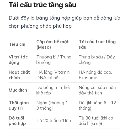
Tái cấu trúc tầng sâu
Dưới đây là bảng tổng hợp giúp bạn dễ dàng lựa
chọn phương pháp phù hợp
Cấp ẩm bề mặt
Tái cấu trúc tầng
Tiêu chí
(Meso)
sâu
Vị trí tác
Thượng bì / Trung
Trung bì sâu / Dây
động
bì nông
chằng
Hoạt chất
HA lỏng, Vitamin,
HA nồng độ cao,
chính
DNA cá hồi
Exosome
Da bóng mịn, hết
Nâng cơ, xóa nhăn,
Mục đích
khô ráp
đầy thể tích
Thời gian
Ngắn (khoảng 1 –
Dài (khoảng 6 – 12
duy trì
3 tháng)
tháng)
Độ tuổi
Từ 30 tuổi (khi có
Từ 20 tuổi trở lên
phù hợp
dấu hiệu sệ)