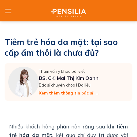
Skip
to
content
Tiêm trẻ hóa da mặt: tại sao
cấp ẩm thôi là chưa đủ?
Tham vấn y khoa bài viết:
BS. CKI Mai Thị Kim Oanh
Bác sĩ chuyên khoa I Da liễu
Xem thêm thông tin bác sĩ
→
Nhiều khách hàng phàn nàn rằng sau khi
tiêm
trẻ hóa da mặt
, kết quả chỉ duy trì được vài