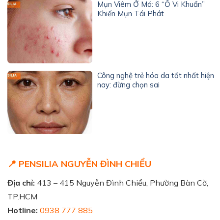
Mụn Viêm Ở Má: 6 “Ổ Vi Khuẩn”
Khiến Mụn Tái Phát
Công nghệ trẻ hóa da tốt nhất hiện
nay: đừng chọn sai
📍 PENSILIA NGUYỄN ĐÌNH CHIỂU
Địa chỉ:
413 – 415 Nguyễn Đình Chiểu, Phường Bàn Cờ,
TP.HCM
Hotline:
0938 777 885