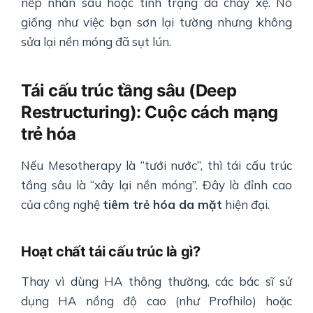
nếp nhăn sâu hoặc tình trạng da chảy xệ. Nó
giống như việc bạn sơn lại tường nhưng không
sửa lại nền móng đã sụt lún.
Tái cấu trúc tầng sâu (Deep
Restructuring): Cuộc cách mạng
trẻ hóa
Nếu Mesotherapy là “tưới nước”, thì tái cấu trúc
tầng sâu là “xây lại nền móng”. Đây là đỉnh cao
của công nghệ
tiêm trẻ hóa da mặt
hiện đại.
Hoạt chất tái cấu trúc là gì?
Thay vì dùng HA thông thường, các bác sĩ sử
dụng HA nồng độ cao (như Profhilo) hoặc