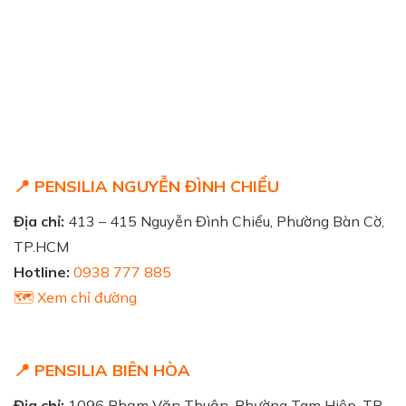
BS. CKI PHẠM HOÀI
BS. CKI ĐỖ HUY BÌNH
Bác sĩ Chuyên Khoa I Da liễu
MINH PHƯƠNG
Bác sĩ chuyên khoa I Da liễu
📍 PENSILIA NGUYỄN ĐÌNH CHIỂU
Địa chỉ:
413 – 415 Nguyễn Đình Chiểu, Phường Bàn Cờ,
TP.HCM
Hotline:
0938 777 885
🗺️ Xem chỉ đường
📍 PENSILIA BIÊN HÒA
Địa chỉ:
1096 Phạm Văn Thuận, Phường Tam Hiệp, TP