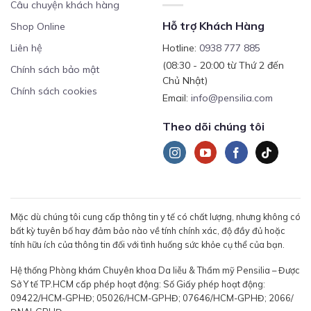
Câu chuyện khách hàng
Hỗ trợ Khách Hàng
Shop Online
Liên hệ
Hotline:
0938 777 885
(08:30 - 20:00 từ Thứ 2 đến
Chính sách bảo mật
Chủ Nhật)
Chính sách cookies
Email:
info@pensilia.com
Theo dõi chúng tôi
Mặc dù chúng tôi cung cấp thông tin y tế có chất lượng, nhưng không có
bất kỳ tuyên bố hay đảm bảo nào về tính chính xác, độ đầy đủ hoặc
tính hữu ích của thông tin đối với tình huống sức khỏe cụ thể của bạn.
Hệ thống Phòng khám Chuyên khoa Da liễu & Thẩm mỹ Pensilia – Được
Sở Y tế TP.HCM cấp phép hoạt động: Số Giấy phép hoạt động:
09422/HCM-GPHĐ; 05026/HCM-GPHĐ; 07646/HCM-GPHĐ; 2066/