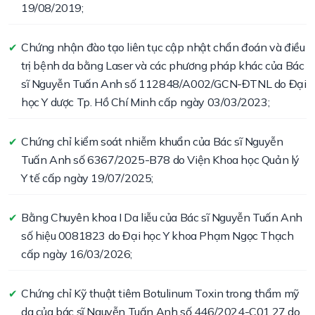
19/08/2019;
Chứng nhận đào tạo liên tục cập nhật chẩn đoán và điều
✔
trị bệnh da bằng Laser và các phương pháp khác của Bác
sĩ Nguyễn Tuấn Anh số 112848/A002/GCN-ĐTNL do Đại
học Y dược Tp. Hồ Chí Minh cấp ngày 03/03/2023;
Chứng chỉ kiểm soát nhiễm khuẩn của Bác sĩ Nguyễn
✔
Tuấn Anh số 6367/2025-B78 do Viện Khoa học Quản lý
Y tế cấp ngày 19/07/2025;
Bằng Chuyên khoa I Da liễu của Bác sĩ Nguyễn Tuấn Anh
✔
số hiệu 0081823 do Đại học Y khoa Phạm Ngọc Thạch
cấp ngày 16/03/2026;
Chứng chỉ Kỹ thuật tiêm Botulinum Toxin trong thẩm mỹ
✔
da của bác sĩ Nguyễn Tuấn Anh số 446/2024-C01.27 do