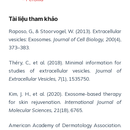
Tài liệu tham khảo
Raposo, G., & Stoorvogel, W. (2013). Extracellular
vesicles: Exosomes.
Journal of Cell Biology, 200
(4),
373–383.
Théry, C., et al. (2018). Minimal information for
studies of extracellular vesicles.
Journal of
Extracellular Vesicles, 7
(1), 1535750.
Kim, J. H., et al. (2020). Exosome-based therapy
for skin rejuvenation.
International Journal of
Molecular Sciences, 21
(18), 6765.
American Academy of Dermatology Association.