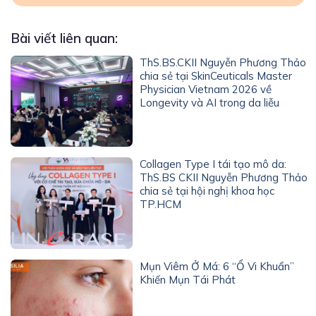
Bài viết liên quan:
ThS.BS.CKII Nguyễn Phương Thảo
chia sẻ tại SkinCeuticals Master
Physician Vietnam 2026 về
Longevity và AI trong da liễu
Collagen Type I tái tạo mô da:
ThS.BS CKII Nguyễn Phương Thảo
chia sẻ tại hội nghị khoa học
TP.HCM
Mụn Viêm Ở Má: 6 “Ổ Vi Khuẩn”
Khiến Mụn Tái Phát