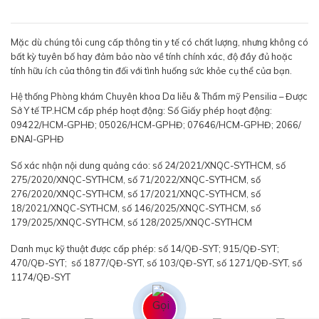
Mặc dù chúng tôi cung cấp thông tin y tế có chất lượng, nhưng không có
bất kỳ tuyên bố hay đảm bảo nào về tính chính xác, độ đầy đủ hoặc
tính hữu ích của thông tin đối với tình huống sức khỏe cụ thể của bạn.
Hệ thống Phòng khám Chuyên khoa Da liễu & Thẩm mỹ Pensilia – Được
Sở Y tế TP.HCM cấp phép hoạt động: Số Giấy phép hoạt động:
09422/HCM-GPHĐ; 05026/HCM-GPHĐ; 07646/HCM-GPHĐ; 2066/
ĐNAI-GPHĐ
Số xác nhận nội dung quảng cáo: số 24/2021/XNQC-SYTHCM, số
275/2020/XNQC-SYTHCM, số 71/2022/XNQC-SYTHCM, số
276/2020/XNQC-SYTHCM, số 17/2021/XNQC-SYTHCM, số
18/2021/XNQC-SYTHCM, số 146/2025/XNQC-SYTHCM, số
179/2025/XNQC-SYTHCM, số 128/2025/XNQC-SYTHCM
Danh mục kỹ thuật được cấp phép: số 14/QĐ-SYT; 915/QĐ-SYT;
470/QĐ-SYT; số 1877/QĐ-SYT, số 103/QĐ-SYT, số 1271/QĐ-SYT, số
1174/QĐ-SYT