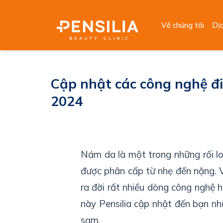
Skip
to
Về chúng tôi
Dị
content
Cập nhật các công nghệ điề
2024
Nám da là một trong những rối lo
được phân cấp từ nhẹ đến nặng. V
ra đời rất nhiều dòng công nghệ h
này Pensilia cập nhật đến bạn nh
sạm.