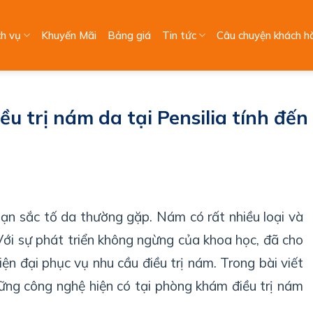
ch vụ
Khuyến Mãi
Bảng giá
Tin tức
Câu chuyện khách h
u trị nám da tại Pensilia tính đến
ạn sắc tố da thường gặp. Nám có rất nhiều loại và
ới sự phát triển không ngừng của khoa học, đã cho
iện đại phục vụ nhu cầu điều trị nám. Trong bài viết
ững công nghệ hiện có tại phòng khám điều trị nám