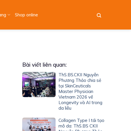
àng
Shop online
Bài viết liên quan:
ThS.BS.CKII Nguyễn
Phương Thảo chia sẻ
tại SkinCeuticals
Master Physician
Vietnam 2026 về
Longevity và AI trong
da liễu
Collagen Type I tái tạo
mô da: ThS.BS CKII