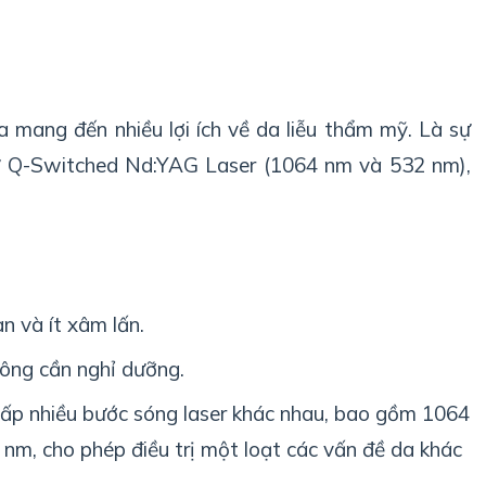
 mang đến nhiều lợi ích về da liễu thẩm mỹ. Là sự
ư Q-Switched Nd:YAG Laser (1064 nm và 532 nm),
àn và ít xâm lấn.
hông cần nghỉ dưỡng.
ấp nhiều bước sóng laser khác nhau, bao gồm 1064
nm, cho phép điều trị một loạt các vấn đề da khác