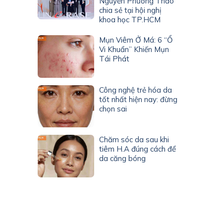
Nguyễn Phương Thảo
chia sẻ tại hội nghị
khoa học TP.HCM
Mụn Viêm Ở Má: 6 “Ổ
Vi Khuẩn” Khiến Mụn
Tái Phát
Công nghệ trẻ hóa da
tốt nhất hiện nay: đừng
chọn sai
Chăm sóc da sau khi
tiêm H.A đúng cách để
da căng bóng