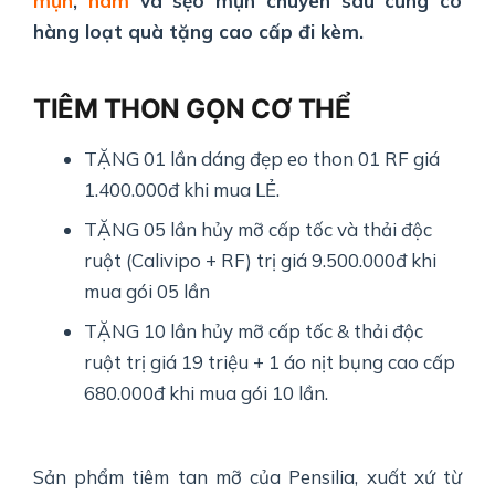
mụn
,
nám
và sẹo mụn chuyên sâu cũng có
hàng loạt quà tặng cao cấp đi kèm.
TIÊM THON GỌN CƠ THỂ
TẶNG 01 lần dáng đẹp eo thon 01 RF giá
1.400.000đ khi mua LẺ.
TẶNG 05 lần hủy mỡ cấp tốc và thải độc
ruột (Calivipo + RF) trị giá 9.500.000đ khi
mua gói 05 lần
TẶNG 10 lần hủy mỡ cấp tốc & thải độc
ruột trị giá 19 triệu + 1 áo nịt bụng cao cấp
680.000đ khi mua gói 10 lần.
Sản phẩm tiêm tan mỡ của Pensilia, xuất xứ từ