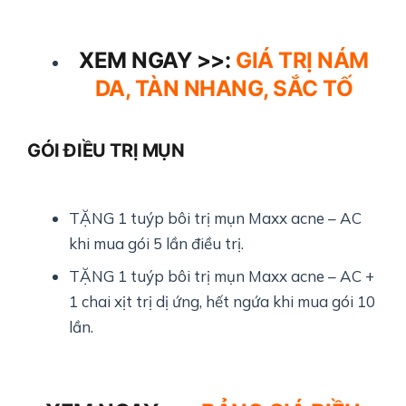
XEM NGAY >>:
GIÁ TRỊ NÁM
DA, TÀN NHANG, SẮC TỐ
GÓI ĐIỀU TRỊ MỤN
TẶNG 1 tuýp bôi trị mụn Maxx acne – AC
khi mua gói 5 lần điều trị.
TẶNG 1 tuýp bôi trị mụn Maxx acne – AC +
1 chai xịt trị dị ứng, hết ngứa khi mua gói 10
lần.