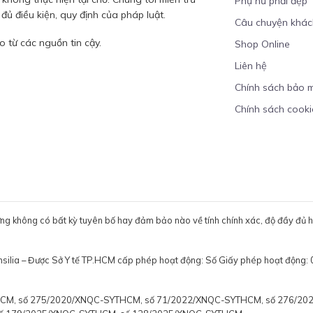
Phụ nữ phải đẹp
ủ điều kiện, quy định của pháp luật.
Câu chuyện khá
 từ các nguồn tin cậy.
Shop Online
Liên hệ
Chính sách bảo 
Chính sách cooki
ưng không có bất kỳ tuyên bố hay đảm bảo nào về tính chính xác, độ đầy đủ hoặ
ensilia – Được Sở Y tế TP.HCM cấp phép hoạt động: Số Giấy phép hoạt
YTHCM, số 275/2020/XNQC-SYTHCM, số 71/2022/XNQC-SYTHCM, số 276/2