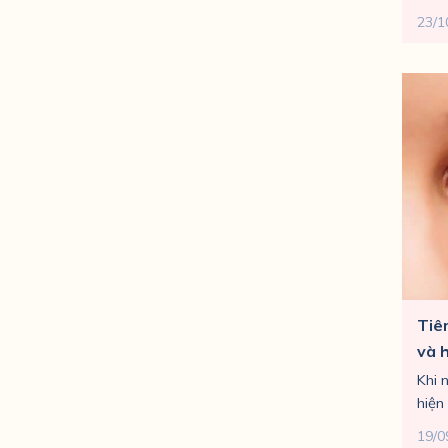
23/1
Tiê
và 
Khi 
hiện 
19/0