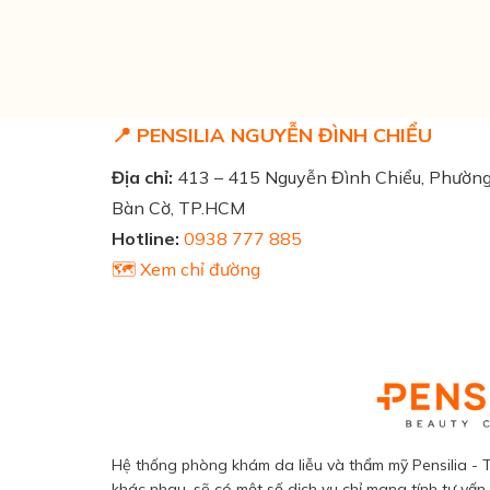
📍 PENSILIA NGUYỄN ĐÌNH CHIỂU
Địa chỉ:
413 – 415 Nguyễn Đình Chiểu, Phườn
Bàn Cờ, TP.HCM
Hotline:
0938 777 885
🗺️ Xem chỉ đường
Hệ thống phòng khám da liễu và thẩm mỹ Pensilia - T
khác nhau, sẽ có một số dịch vụ chỉ mang tính tư vấn,