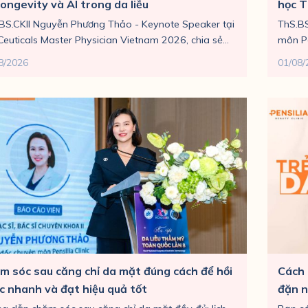
ongevity và AI trong da liễu
học 
BS.CKII Nguyễn Phương Thảo - Keynote Speaker tại
ThS.B
Ceuticals Master Physician Vietnam 2026, chia sẻ...
môn Pe
8/2026
01/08/
m sóc sau căng chỉ da mặt đúng cách để hồi
Cách 
c nhanh và đạt hiệu quả tốt
đặn n