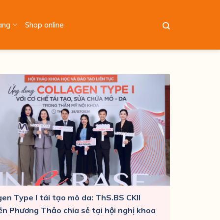
àng
Shop online
gen Type I tái tạo mô da: ThS.BS CKII
n Phương Thảo chia sẻ tại hội nghị khoa