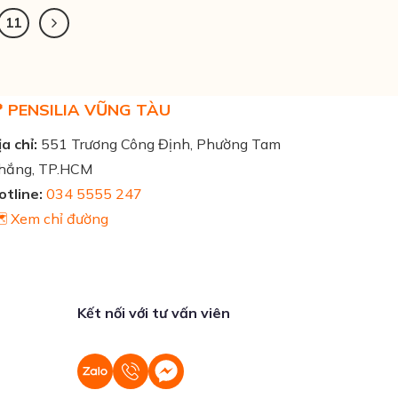
11
 PENSILIA VŨNG TÀU
a chỉ:
551 Trương Công Định, Phường Tam
hắng, TP.HCM
otline:
034 5555 247
️ Xem chỉ đường
Kết nối với tư vấn viên