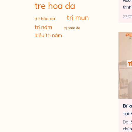
Hướn
tre hoa da
trình
trị mụn
23/0
trẻ hóa da
trị nám
trị nám da
điều trị nám
Bí k
tại
Da l
chúng