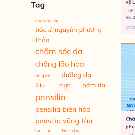
về L
Tag
ThS.
Skin
bác sĩ da liễu
04/0
bác sĩ nguyễn phương
thảo
chăm sóc da
chống lão hóa
dưỡng da
căng chỉ
nám da
mụn
filler
pensilia
pensilia biên hòa
Chă
pensilia vũng tàu
phụ
tiem filler
tiem tre hoa