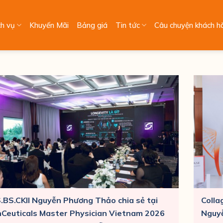
ch vụ
Khuyến Mãi
Bảng giá
Tin tức
Câu chuyện khách h
.BS.CKII Nguyễn Phương Thảo chia sẻ tại
Colla
nCeuticals Master Physician Vietnam 2026
Nguyễ