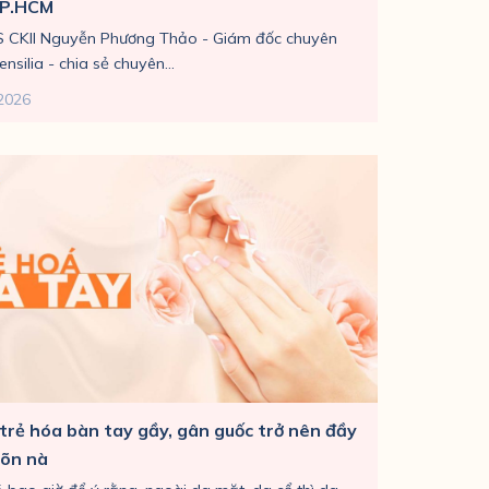
TP.HCM
S CKII Nguyễn Phương Thảo - Giám đốc chuyên
nsilia - chia sẻ chuyên...
2026
trẻ hóa bàn tay gầy, gân guốc trở nên đầy
õn nà