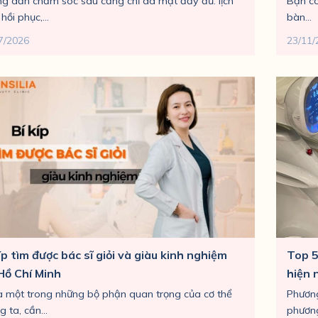
g dẫn chăm sóc sau căng chỉ da mặt đầy đủ: lịch
Bạn có
 hồi phục,...
bàn...
7/2026
23/11/
íp tìm được bác sĩ giỏi và giàu kinh nghiệm
Top 5
 Hồ Chí Minh
hiện 
à một trong những bộ phận quan trọng của cơ thể
Phương
 ta, cần...
phương