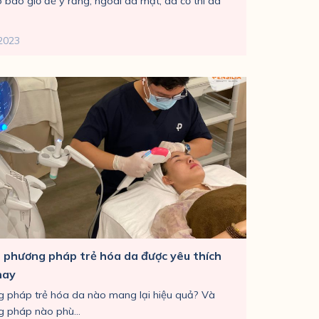
 bao giờ để ý rằng, ngoài da mặt, da cổ thì da
2023
 phương pháp trẻ hóa da được yêu thích
nay
 pháp trẻ hóa da nào mang lại hiệu quả? Và
 pháp nào phù...