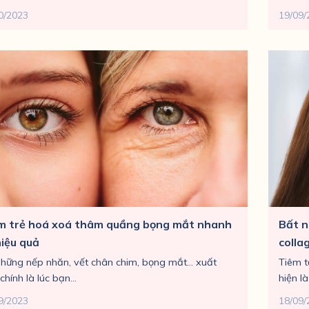
0/2023
19/09/
m trẻ hoá xoá thâm quầng bọng mắt nhanh
Bất n
hiệu quả
colla
những nếp nhăn, vết chân chim, bọng mắt... xuất
Tiêm t
chính là lúc bạn...
hiện là
9/2023
18/09/