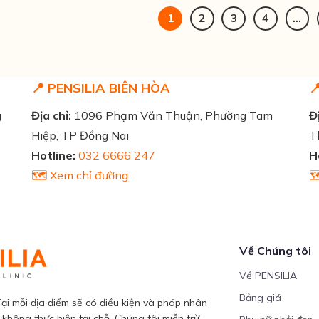
1
2
3
4
…
📍 PENSILIA BIÊN HÒA

g
Địa chỉ:
1096 Phạm Văn Thuận, Phường Tam
Đị
Hiệp, TP Đồng Nai
T
Hotline:
032 6666 247
H
🗺️ Xem chỉ đường

Về Chúng tôi
Về PENSILIA
Bảng giá
ại mỗi địa điểm sẽ có điều kiện và pháp nhân
 không thực hiện tại chỗ. Chúng tôi miễn trừ