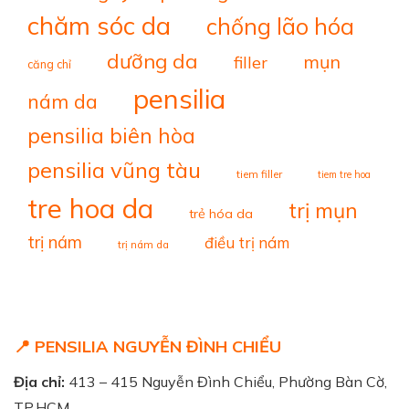
chăm sóc da
chống lão hóa
dưỡng da
mụn
filler
căng chỉ
pensilia
nám da
pensilia biên hòa
pensilia vũng tàu
tiem filler
tiem tre hoa
tre hoa da
trị mụn
trẻ hóa da
trị nám
điều trị nám
trị nám da
📍 PENSILIA NGUYỄN ĐÌNH CHIỂU
Địa chỉ:
413 – 415 Nguyễn Đình Chiểu, Phường Bàn Cờ,
TP.HCM