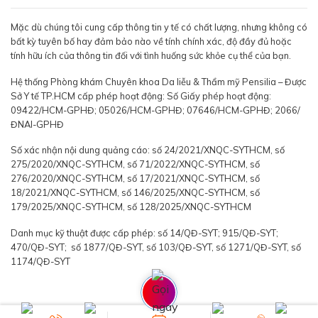
Mặc dù chúng tôi cung cấp thông tin y tế có chất lượng, nhưng không có
bất kỳ tuyên bố hay đảm bảo nào về tính chính xác, độ đầy đủ hoặc
tính hữu ích của thông tin đối với tình huống sức khỏe cụ thể của bạn.
Hệ thống Phòng khám Chuyên khoa Da liễu & Thẩm mỹ Pensilia – Được
Sở Y tế TP.HCM cấp phép hoạt động: Số Giấy phép hoạt động:
09422/HCM-GPHĐ; 05026/HCM-GPHĐ; 07646/HCM-GPHĐ; 2066/
ĐNAI-GPHĐ
Số xác nhận nội dung quảng cáo: số 24/2021/XNQC-SYTHCM, số
275/2020/XNQC-SYTHCM, số 71/2022/XNQC-SYTHCM, số
276/2020/XNQC-SYTHCM, số 17/2021/XNQC-SYTHCM, số
18/2021/XNQC-SYTHCM, số 146/2025/XNQC-SYTHCM, số
179/2025/XNQC-SYTHCM, số 128/2025/XNQC-SYTHCM
Danh mục kỹ thuật được cấp phép: số 14/QĐ-SYT; 915/QĐ-SYT;
470/QĐ-SYT; số 1877/QĐ-SYT, số 103/QĐ-SYT, số 1271/QĐ-SYT, số
1174/QĐ-SYT