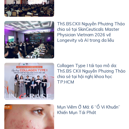
ThS.BS.CKII Nguyễn Phương Thảo
chia sẻ tại SkinCeuticals Master
Physician Vietnam 2026 về
Longevity và AI trong da liễu
Collagen Type I tái tạo mô da:
ThS.BS CKII Nguyễn Phương Thảo
chia sẻ tại hội nghị khoa học
TP.HCM
Mụn Viêm Ở Má: 6 “Ổ Vi Khuẩn”
Khiến Mụn Tái Phát