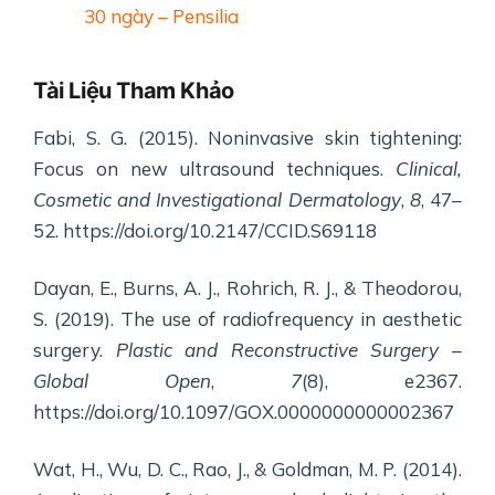
30 ngày – Pensilia
Tài Liệu Tham Khảo
Fabi, S. G. (2015). Noninvasive skin tightening:
Focus on new ultrasound techniques.
Clinical,
Cosmetic and Investigational Dermatology
,
8
, 47–
52. https://doi.org/10.2147/CCID.S69118
Dayan, E., Burns, A. J., Rohrich, R. J., & Theodorou,
S. (2019). The use of radiofrequency in aesthetic
surgery.
Plastic and Reconstructive Surgery –
Global Open
,
7
(8), e2367.
https://doi.org/10.1097/GOX.0000000000002367
Wat, H., Wu, D. C., Rao, J., & Goldman, M. P. (2014).