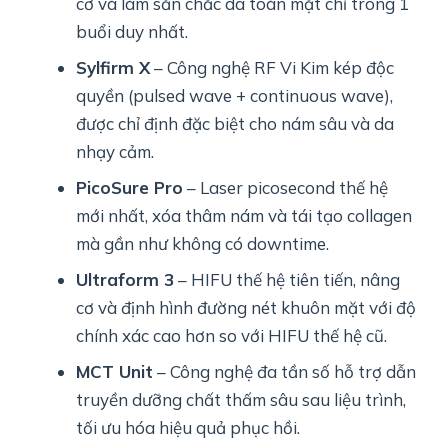
cơ và làm săn chắc da toàn mặt chỉ trong 1
buổi duy nhất.
Sylfirm X
– Công nghệ RF Vi Kim kép độc
quyền (pulsed wave + continuous wave),
được chỉ định đặc biệt cho nám sâu và da
nhạy cảm.
PicoSure Pro
– Laser picosecond thế hệ
mới nhất, xóa thâm nám và tái tạo collagen
mà gần như không có downtime.
Ultraform 3
– HIFU thế hệ tiên tiến, nâng
cơ và định hình đường nét khuôn mặt với độ
chính xác cao hơn so với HIFU thế hệ cũ.
MCT Unit
– Công nghệ đa tần số hỗ trợ dẫn
truyền dưỡng chất thấm sâu sau liệu trình,
tối ưu hóa hiệu quả phục hồi.