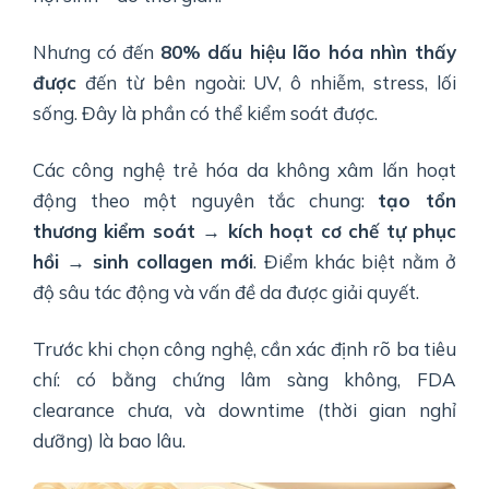
Nhưng có đến
80% dấu hiệu lão hóa nhìn thấy
được
đến từ bên ngoài: UV, ô nhiễm, stress, lối
sống. Đây là phần có thể kiểm soát được.
Các công nghệ trẻ hóa da không xâm lấn hoạt
động theo một nguyên tắc chung:
tạo tổn
thương kiểm soát → kích hoạt cơ chế tự phục
hồi → sinh collagen mới
. Điểm khác biệt nằm ở
độ sâu tác động và vấn đề da được giải quyết.
Trước khi chọn công nghệ, cần xác định rõ ba tiêu
chí: có bằng chứng lâm sàng không, FDA
clearance chưa, và downtime (thời gian nghỉ
dưỡng) là bao lâu.