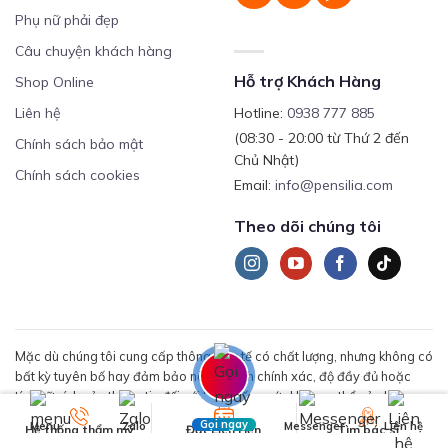
Phụ nữ phải đẹp
Câu chuyện khách hàng
Hỗ trợ Khách Hàng
Shop Online
Liên hệ
Hotline:
0938 777 885
(08:30 - 20:00 từ Thứ 2 đến
Chính sách bảo mật
Chủ Nhật)
Chính sách cookies
Email:
info@pensilia.com
Theo dõi chúng tôi
Mặc dù chúng tôi cung cấp thông tin y tế có chất lượng, nhưng không có
bất kỳ tuyên bố hay đảm bảo nào về tính chính xác, độ đầy đủ hoặc
tính hữu ích của thông tin đối với tình huống sức khỏe cụ thể của bạn.
Gọi ngay
Menu
Zalo
Messenger
Liên hệ
Hệ thống thẩm mỹ
Đặt Lịch Hẹn
Tìm bác sĩ
Hệ thống Phòng khám Chuyên khoa Da liễu & Thẩm mỹ Pensilia – Được