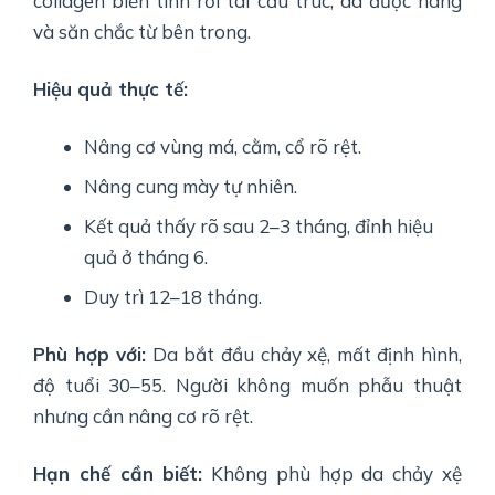
collagen biến tính rồi tái cấu trúc, da được nâng
và săn chắc từ bên trong.
Hiệu quả thực tế:
Nâng cơ vùng má, cằm, cổ rõ rệt.
Nâng cung mày tự nhiên.
Kết quả thấy rõ sau 2–3 tháng, đỉnh hiệu
quả ở tháng 6.
Duy trì 12–18 tháng.
Phù hợp với:
Da bắt đầu chảy xệ, mất định hình,
độ tuổi 30–55. Người không muốn phẫu thuật
nhưng cần nâng cơ rõ rệt.
Hạn chế cần biết:
Không phù hợp da chảy xệ