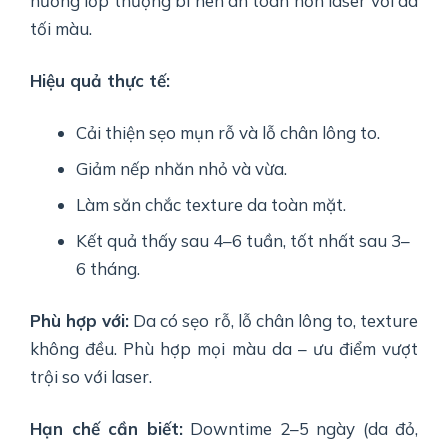
hưởng lớp thượng bì nên an toàn hơn laser với da
tối màu.
Hiệu quả thực tế:
Cải thiện sẹo mụn rỗ và lỗ chân lông to.
Giảm nếp nhăn nhỏ và vừa.
Làm săn chắc texture da toàn mặt.
Kết quả thấy sau 4–6 tuần, tốt nhất sau 3–
6 tháng.
Phù hợp với:
Da có sẹo rỗ, lỗ chân lông to, texture
không đều. Phù hợp mọi màu da – ưu điểm vượt
trội so với laser.
Hạn chế cần biết:
Downtime 2–5 ngày (da đỏ,