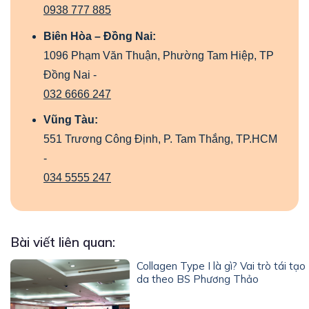
0938 777 885
Biên Hòa – Đồng Nai:
1096 Phạm Văn Thuận, Phường Tam Hiệp, TP
Đồng Nai -
032 6666 247
Vũng Tàu:
551 Trương Công Định, P. Tam Thắng, TP.HCM
-
034 5555 247
Bài viết liên quan:
Collagen Type I là gì? Vai trò tái tạo
da theo BS Phương Thảo