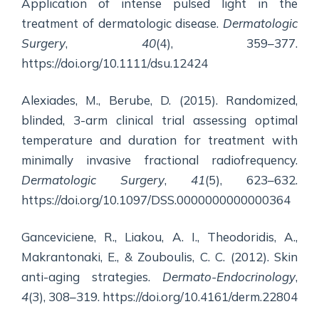
Application of intense pulsed light in the
treatment of dermatologic disease.
Dermatologic
Surgery
,
40
(4), 359–377.
https://doi.org/10.1111/dsu.12424
Alexiades, M., Berube, D. (2015). Randomized,
blinded, 3-arm clinical trial assessing optimal
temperature and duration for treatment with
minimally invasive fractional radiofrequency.
Dermatologic Surgery
,
41
(5), 623–632.
https://doi.org/10.1097/DSS.0000000000000364
Ganceviciene, R., Liakou, A. I., Theodoridis, A.,
Makrantonaki, E., & Zouboulis, C. C. (2012). Skin
anti-aging strategies.
Dermato-Endocrinology
,
4
(3), 308–319. https://doi.org/10.4161/derm.22804