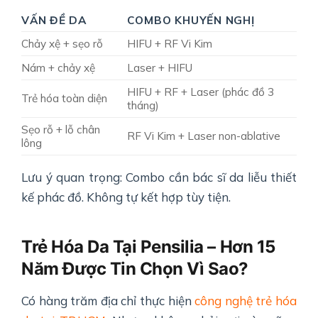
VẤN ĐỀ DA
COMBO KHUYẾN NGHỊ
Chảy xệ + sẹo rỗ
HIFU + RF Vi Kim
Nám + chảy xệ
Laser + HIFU
HIFU + RF + Laser (phác đồ 3
Trẻ hóa toàn diện
tháng)
Sẹo rỗ + lỗ chân
RF Vi Kim + Laser non-ablative
lông
Lưu ý quan trọng: Combo cần bác sĩ da liễu thiết
kế phác đồ. Không tự kết hợp tùy tiện.
Trẻ Hóa Da Tại Pensilia – Hơn 15
Năm Được Tin Chọn Vì Sao?
Có hàng trăm địa chỉ thực hiện
công nghệ trẻ hóa