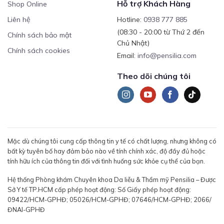
Hỗ trợ Khách Hàng
Shop Online
Liên hệ
Hotline:
0938 777 885
(08:30 - 20:00 từ Thứ 2 đến
Chính sách bảo mật
Chủ Nhật)
Chính sách cookies
Email:
info@pensilia.com
Theo dõi chúng tôi
Mặc dù chúng tôi cung cấp thông tin y tế có chất lượng, nhưng không có
bất kỳ tuyên bố hay đảm bảo nào về tính chính xác, độ đầy đủ hoặc
tính hữu ích của thông tin đối với tình huống sức khỏe cụ thể của bạn.
Hệ thống Phòng khám Chuyên khoa Da liễu & Thẩm mỹ Pensilia – Được
Sở Y tế TP.HCM cấp phép hoạt động: Số Giấy phép hoạt động:
09422/HCM-GPHĐ; 05026/HCM-GPHĐ; 07646/HCM-GPHĐ; 2066/
ĐNAI-GPHĐ