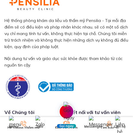
Hệ thống phòng khám da liễu và thẩm mỹ Pensilia - Tại mỗi địa
điểm sẽ có điều kiện và pháp nhân khác nhau, sẽ có một số dịch
vụ chỉ mang tính tư vấn, không thực hiện tại chỗ. Chúng tôi miễn
trừ trách nhiệm và không thực hiện những dịch vụ không đủ điều
kiện, quy định của pháp luật.
Nội dung tư vấn và giáo dục sức khỏe được tham khảo từ các
nguồn tin cậy.
Về Chúng tôi
Kết nối với tư vấn viên
Về PENSILIA
Gọi ngay
Menu
Zalo
Messenger
Liên hệ
Hệ thống thẩm mỹ
Đặt Lịch Hẹn
Tìm bác sĩ
Bảng giá