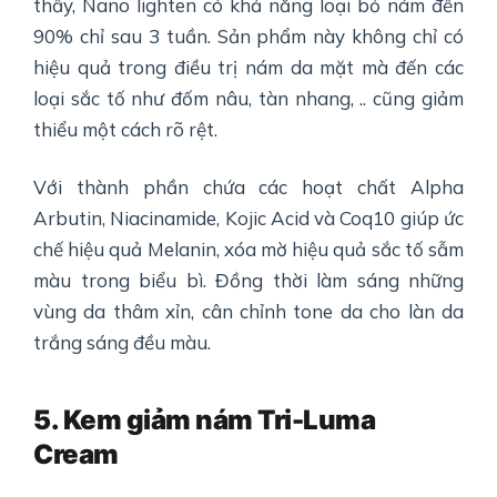
thấy, Nano lighten có khả năng loại bỏ nám đến
90% chỉ sau 3 tuần. Sản phẩm này không chỉ có
hiệu quả trong điều trị nám da mặt mà đến các
loại sắc tố như đốm nâu, tàn nhang, .. cũng giảm
thiểu một cách rõ rệt.
Với thành phần chứa các hoạt chất Alpha
Arbutin, Niacinamide, Kojic Acid và Coq10 giúp ức
chế hiệu quả Melanin, xóa mờ hiệu quả sắc tố sẫm
màu trong biểu bì. Đồng thời làm sáng những
vùng da thâm xỉn, cân chỉnh tone da cho làn da
trắng sáng đều màu.
5. Kem giảm nám Tri-Luma
Cream