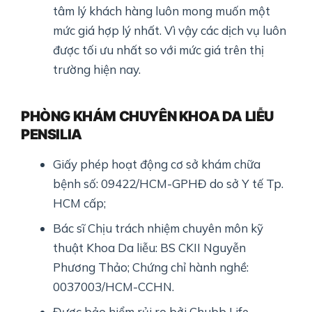
tâm lý khách hàng luôn mong muốn một
mức giá hợp lý nhất. Vì vậy các dịch vụ luôn
được tối ưu nhất so với mức giá trên thị
trường hiện nay.
PHÒNG KHÁM CHUYÊN KHOA DA LIỄU
PENSILIA
Giấy phép hoạt động cơ sở khám chữa
bệnh số: 09422/HCM-GPHĐ do sở Y tế Tp.
HCM cấp;
Bác sĩ Chịu trách nhiệm chuyên môn kỹ
thuật Khoa Da liễu: BS CKII Nguyễn
Phương Thảo; Chứng chỉ hành nghề:
0037003/HCM-CCHN.
Được bảo hiểm rủi ro bởi Chubb Life.