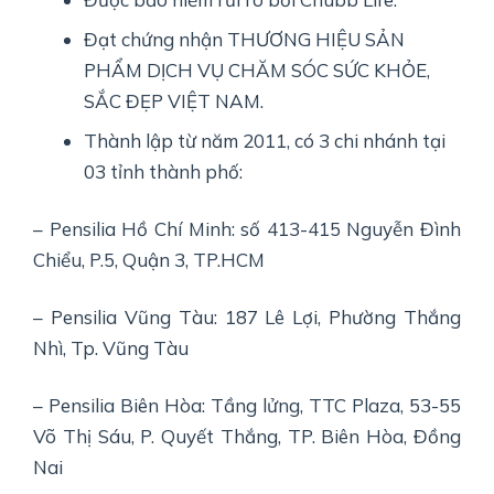
Đạt chứng nhận THƯƠNG HIỆU SẢN
PHẨM DỊCH VỤ CHĂM SÓC SỨC KHỎE,
SẮC ĐẸP VIỆT NAM.
Thành lập từ năm 2011, có 3 chi nhánh tại
03 tỉnh thành phố:
–
Pensilia Hồ Chí Minh
: số 413-415 Nguyễn Đình
Chiểu, P.5, Quận 3, TP.HCM
–
Pensilia Vũng Tàu
: 187 Lê Lợi, Phường Thắng
Nhì, Tp. Vũng Tàu
–
Pensilia Biên Hòa
: Tầng lửng, TTC Plaza, 53-55
Võ Thị Sáu, P. Quyết Thắng, TP. Biên Hòa, Đồng
Nai