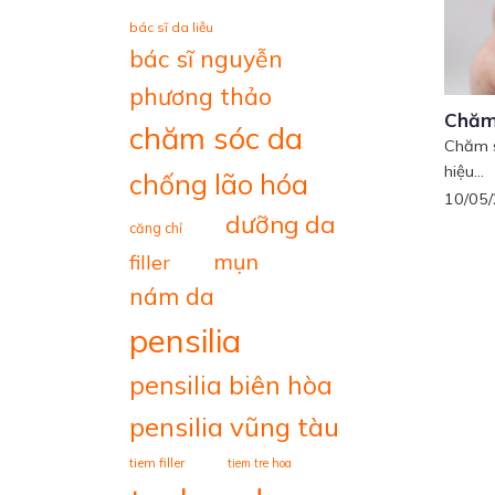
bác sĩ da liễu
bác sĩ nguyễn
phương thảo
Chăm 
chăm sóc da
Chăm s
hiệu...
chống lão hóa
10/05
dưỡng da
căng chỉ
mụn
filler
nám da
pensilia
pensilia biên hòa
pensilia vũng tàu
tiem filler
tiem tre hoa