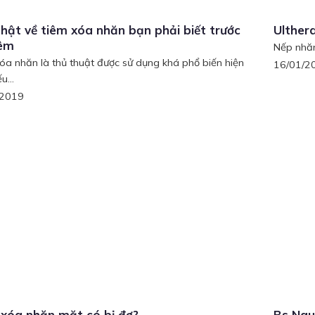
thật về tiêm xóa nhăn bạn phải biết trước
Ulther
iêm
Nếp nhăn 
óa nhăn là thủ thuật được sử dụng khá phổ biến hiện
16/01/2
u...
/2019
xóa nhăn mặt có bị đơ?
Bs Ngu