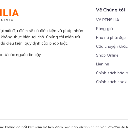
Về Chúng tôi
Về PENSILIA
Bảng giá
ại mỗi địa điểm sẽ có điều kiện và pháp nhân
 không thực hiện tại chỗ. Chúng tôi miễn trừ
Phụ nữ phải đẹp
ủ điều kiện, quy định của pháp luật.
Câu chuyện khá
 từ các nguồn tin cậy.
Shop Online
Liên hệ
Chính sách bảo 
Chính sách cooki
ưng không có bất kỳ tuyên bố hay đảm bảo nào về tính chính xác, độ đầy đủ hoặ