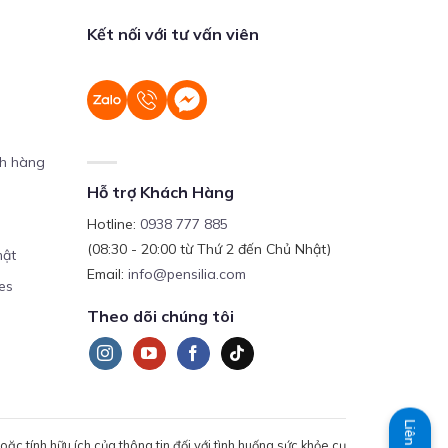
Kết nối với tư vấn viên
ch hàng
Hỗ trợ Khách Hàng
Hotline:
0938 777 885
(08:30 - 20:00 từ Thứ 2 đến Chủ Nhật)
mật
Email:
info@pensilia.com
es
Theo dõi chúng tôi
Liên hệ
c tính hữu ích của thông tin đối với tình huống sức khỏe cụ