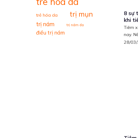
tre hoa da
trị mụn
8 sự 
trẻ hóa da
khi t
trị nám
trị nám da
Tiêm x
điều trị nám
nay. Nế
28/03
Tiêm 