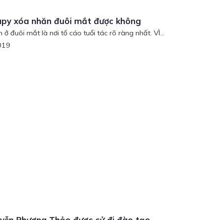
apy xóa nhăn đuôi mắt được không
ở đuôi mắt là nơi tố cáo tuổi tác rõ ràng nhất. VÌ...
019
yễn Phương Thảo được cử đi đào tạo