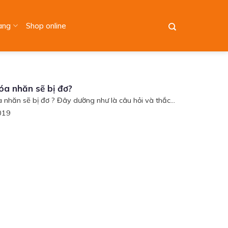
àng
Shop online
óa nhăn sẽ bị đơ?
 nhăn sẽ bị đơ ? Đây dường như là câu hỏi và thắc...
019