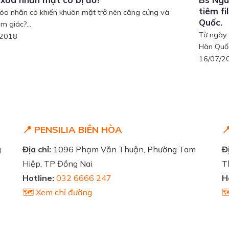
tiêm f
óa nhăn có khiến khuôn mặt trở nên căng cứng và
Quốc.
m giác?...
Từ ngày 
/2018
Hàn Quốc
16/07/2
📍 PENSILIA BIÊN HÒA

g
Địa chỉ:
1096 Phạm Văn Thuận, Phường Tam
Đị
Hiệp, TP Đồng Nai
T
Hotline:
032 6666 247
H
🗺️ Xem chỉ đường
