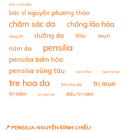
bác sĩ da liễu
bác sĩ nguyễn phương thảo
chăm sóc da
chống lão hóa
dưỡng da
mụn
filler
căng chỉ
pensilia
nám da
pensilia biên hòa
pensilia vũng tàu
tiem filler
tiem tre hoa
tre hoa da
trị mụn
trẻ hóa da
trị nám
điều trị nám
trị nám da
📍 PENSILIA NGUYỄN ĐÌNH CHIỂU