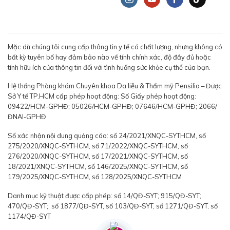
Mặc dù chúng tôi cung cấp thông tin y tế có chất lượng, nhưng không có
bất kỳ tuyên bố hay đảm bảo nào về tính chính xác, độ đầy đủ hoặc
tính hữu ích của thông tin đối với tình huống sức khỏe cụ thể của bạn.
Hệ thống Phòng khám Chuyên khoa Da liễu & Thẩm mỹ Pensilia – Được
Sở Y tế TP.HCM cấp phép hoạt động: Số Giấy phép hoạt động:
09422/HCM-GPHĐ; 05026/HCM-GPHĐ; 07646/HCM-GPHĐ; 2066/
ĐNAI-GPHĐ
Số xác nhận nội dung quảng cáo: số 24/2021/XNQC-SYTHCM, số
275/2020/XNQC-SYTHCM, số 71/2022/XNQC-SYTHCM, số
276/2020/XNQC-SYTHCM, số 17/2021/XNQC-SYTHCM, số
18/2021/XNQC-SYTHCM, số 146/2025/XNQC-SYTHCM, số
179/2025/XNQC-SYTHCM, số 128/2025/XNQC-SYTHCM
Danh mục kỹ thuật được cấp phép: số 14/QĐ-SYT; 915/QĐ-SYT;
470/QĐ-SYT; số 1877/QĐ-SYT, số 103/QĐ-SYT, số 1271/QĐ-SYT, số
1174/QĐ-SYT