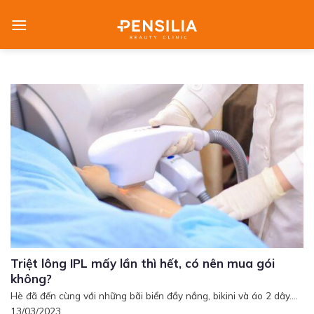
Skip
to
content
Triệt lông IPL mấy lần thì hết, có nên mua gói
không?
Hè đã đến cùng với những bãi biển đầy nắng, bikini và áo 2 dây....
13/03/2023