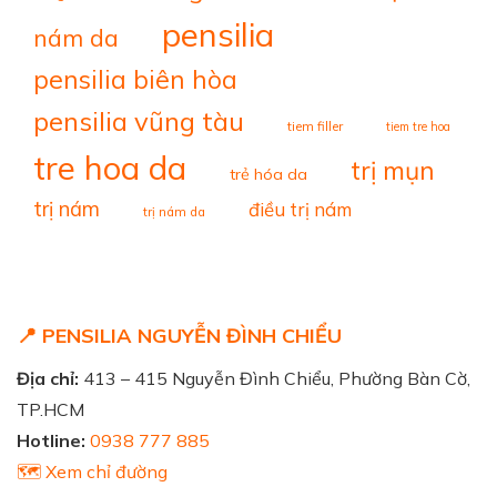
pensilia
nám da
pensilia biên hòa
pensilia vũng tàu
tiem filler
tiem tre hoa
tre hoa da
trị mụn
trẻ hóa da
trị nám
điều trị nám
trị nám da
📍 PENSILIA NGUYỄN ĐÌNH CHIỂU
Địa chỉ:
413 – 415 Nguyễn Đình Chiểu, Phường Bàn Cờ,
TP.HCM
Hotline:
0938 777 885
🗺️ Xem chỉ đường