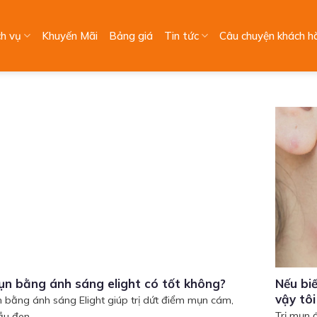
ch vụ
Khuyến Mãi
Bảng giá
Tin tức
Câu chuyện khách h
ụn bằng ánh sáng elight có tốt không?
Nếu biế
vậy tô
n bằng ánh sáng Elight giúp trị dứt điểm mụn cám,
Trị mụn 
u đen,...