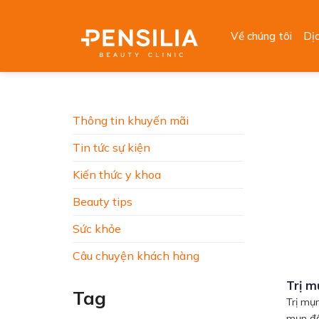
Skip
to
Về chúng tôi
Dị
content
Thông tin khuyến mãi
Tin tức sự kiện
Kiến thức y khoa
Beauty tips
Sức khỏe
Câu chuyện khách hàng
Trị m
Tag
Trị mụ
mụn đầ