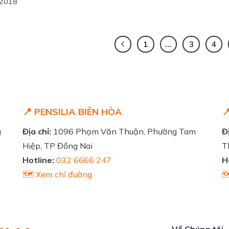
/2018
1
…
3
4
📍 PENSILIA BIÊN HÒA

g
Địa chỉ:
1096 Phạm Văn Thuận, Phường Tam
Đị
Hiệp, TP Đồng Nai
T
Hotline:
032 6666 247
H
🗺️ Xem chỉ đường

Về Chúng tôi