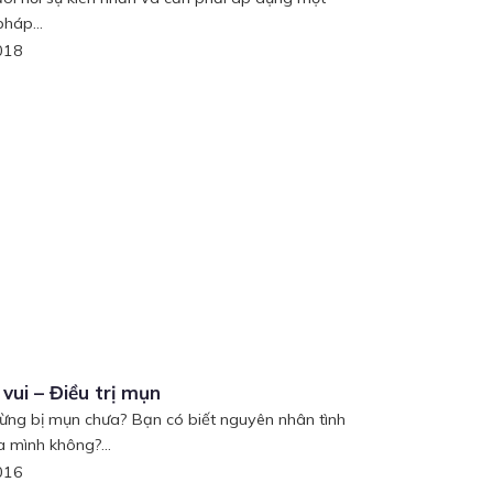
háp...
018
vui – Điều trị mụn
ừng bị mụn chưa? Bạn có biết nguyên nhân tình
a mình không?...
016