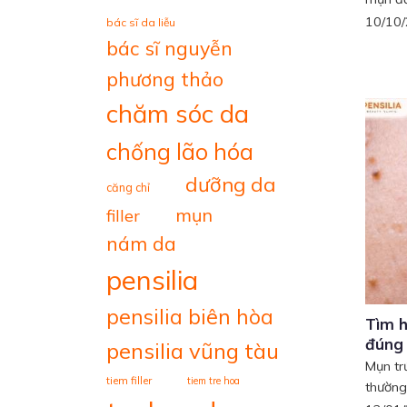
10/10
bác sĩ da liễu
bác sĩ nguyễn
phương thảo
chăm sóc da
chống lão hóa
dưỡng da
căng chỉ
mụn
filler
nám da
pensilia
pensilia biên hòa
Tìm h
đúng
pensilia vũng tàu
Mụn tr
tiem filler
tiem tre hoa
thường 