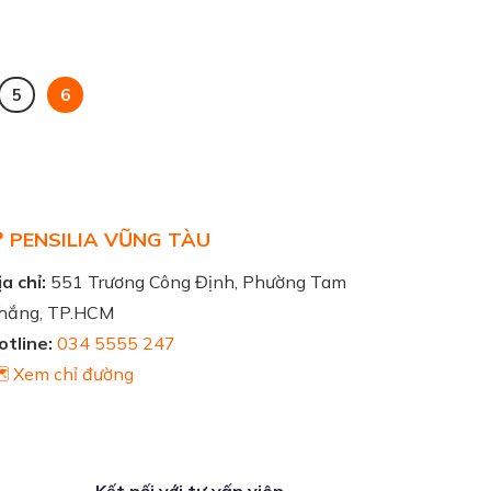
5
6
 PENSILIA VŨNG TÀU
a chỉ:
551 Trương Công Định, Phường Tam
hắng, TP.HCM
otline:
034 5555 247
️ Xem chỉ đường
Kết nối với tư vấn viên