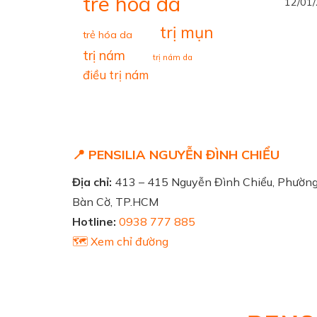
tre hoa da
12/01
trị mụn
trẻ hóa da
trị nám
trị nám da
điều trị nám
📍 PENSILIA NGUYỄN ĐÌNH CHIỂU
Địa chỉ:
413 – 415 Nguyễn Đình Chiểu, Phườn
Bàn Cờ, TP.HCM
Hotline:
0938 777 885
🗺️ Xem chỉ đường