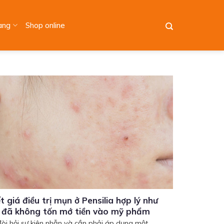
àng
Shop online
t giá điều trị mụn ở Pensilia hợp lý như
i đã không tốn mớ tiền vào mỹ phẩm
đòi hỏi sự kiên nhẫn và cần phải áp dụng một