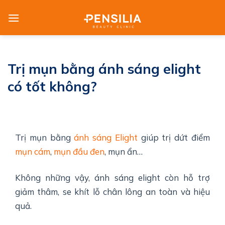
Skip
to
content
Trị mụn bằng ánh sáng elight
có tốt không?
Trị mụn bằng
ánh sáng Elight
giúp trị dứt điểm
mụn cám
,
mụn đầu đen
, mụn ẩn…
Không những vậy, ánh sáng elight còn hỗ trợ
giảm thâm, se khít lỗ chân lông an toàn và hiệu
quả.