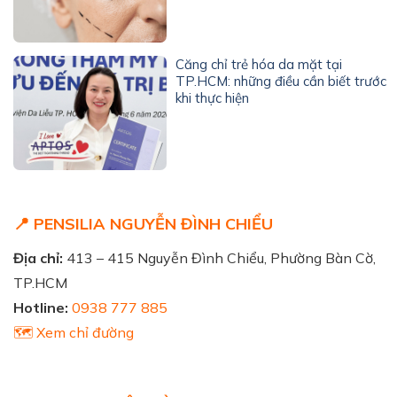
Căng chỉ trẻ hóa da mặt tại
TP.HCM: những điều cần biết trước
khi thực hiện
📍 PENSILIA NGUYỄN ĐÌNH CHIỂU
Địa chỉ:
413 – 415 Nguyễn Đình Chiểu, Phường Bàn Cờ,
TP.HCM
Hotline:
0938 777 885
🗺️ Xem chỉ đường