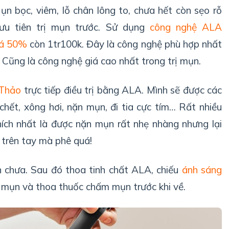
Mụn bọc, viêm, lỗ chân lông to, chưa hết còn sẹo rỗ
ưu tiên trị mụn trước. Sử dụng
công nghệ ALA
iá 50%
còn 1tr100k. Đây là công nghệ phù hợp nhất
 Cũng là công nghệ giá cao nhất trong trị mụn.
 Thảo
trực tiếp điều trị bằng ALA. Mình sẽ được các
hết, xông hơi, nặn mụn, đi tia cực tím… Rất nhiều
hích nhất là được nặn mụn rất nhẹ nhàng nhưng lại
t trên tay mà phê quá!
n chưa. Sau đó thoa tinh chất ALA, chiếu
ánh sáng
 mụn và thoa thuốc chấm mụn trước khi về.