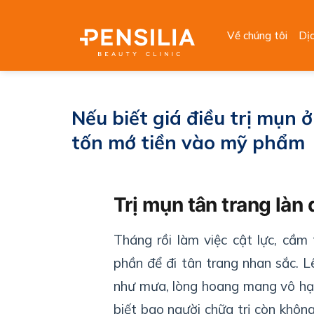
Skip
to
Về chúng tôi
Dị
content
Nếu biết giá điều trị mụn ở
tốn mớ tiền vào mỹ phẩm
Trị mụn tân trang làn 
Tháng rồi làm việc cật lực, cầm 
phần để đi tân trang nhan sắc. 
như mưa, lòng hoang mang vô hạn
biết bao người chữa trị còn khôn