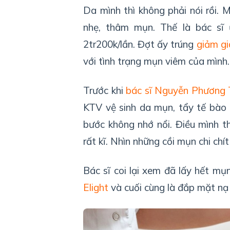
Da mình thì không phải nói rồi. 
nhẹ, thâm mụn. Thế là bác sĩ 
2tr200k/lần. Đợt ấy trúng
giảm g
với tình trạng mụn viêm của mình.
Trước khi
bác sĩ Nguyễn Phương
KTV vệ sinh da mụn, tẩy tế bào c
bước không nhớ nổi. Điều mình t
rất kĩ. Nhìn những cồi mụn chi chí
Bác sĩ coi lại xem đã lấy hết mụ
Elight
và cuối cùng là đắp mặt nạ