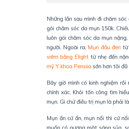
Những lần sau mình đi chăm sóc 
gói chăm sóc da mụn 150k. Chiế
luôn gói chăm sóc da mụn nặng,
người. Ngoài ra,
Mụn đầu đen
từ 
viêm bằng Elight
từ nhẹ đến nặng
mỹ Y khoa Pensiia
sớn hơn tôi đã 
Bây giờ mình có kinh nghiệm rồi 
chính xác. Khỏi tốn công tìm hiểu 
mụn. Gì chứ điều trị mụn là phải l
Mụn ẩn cứ ẩn, mụn nổi thì cứ nổi
muốn có gương mặt sáng sủa, sạ