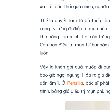
xa. Lời đồn thổi quá nhiều, người
Thế là quyết tâm từ bỏ thế giới 
công ty từng đi điều trị mụn nên t
khả năng của mình. Lại còn trún
Con bạn điều trị mụn từ hai năm 
luôn!
Vậy là khăn gói quả mướp đi qu
bao giờ ngại ngùng. Hóa ra giá đ
đồn ầm ĩ. Ở
Pensilia
, bác sĩ phả
trình, bảng giá điều trị mụn phù hợ