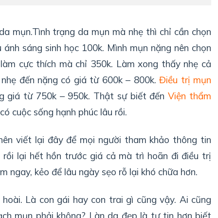
da mụn.Tình trạng da mụn mà nhẹ thì chỉ cần chọn
u ánh sáng sinh học 100k. Mình mụn nặng nên chọn
 làm cực thích mà chỉ 350k. Làm xong thấy nhẹ cả
nhẹ đến nặng có giá từ 600k – 800k.
Điều trị mụn
 giá từ 750k – 950k. Thật sự biết đến
Viện thẩm
có cuộc sống hạnh phúc lâu rồi.
nên viết lại đây để mọi người tham khảo thông tin
rồi lại hết hồn trước giá cả mà trì hoãn đi điều trị
àm ngay, kẻo để lâu ngày sẹo rỗ lại khó chữa hơn.
 hoài. Là con gái hay con trai gì cũng vậy. Ai cũng
ch mụn phải không? Làn da đẹp là tự tin hơn biết