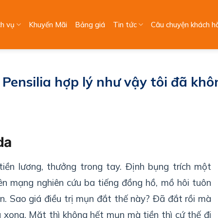
ch vụ
Khuyến Mãi
Bảng giá
Tin tức
Câu chuyện khách h
 Pensilia hợp lý như vậy tôi đã kh
da
tiền lương, thưởng trong tay. Định bụng trích một
Lên mạng nghiên cứu ba tiếng đồng hồ, mồ hôi tuôn
. Sao giá điều trị mụn đắt thế này? Đã đắt rồi mà
g xong. Mặt thì không hết mụn mà tiền thì cứ thế đi