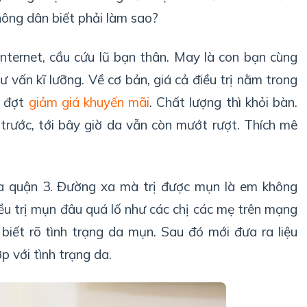
 nông dân biết phải làm sao?
internet, cầu cứu lũ bạn thân. May là con bạn cùng
ư vấn kĩ lưỡng. Về cơ bản, giá cả điều trị nằm trong
g đợt
giảm giá khuyến mãi
. Chất lượng thì khỏi bàn.
trước, tới bây giờ da vẫn còn mướt rượt. Thích mê
a quận 3. Đường xa mà trị được mụn là em không
iều trị mụn đâu quá lố như các chị các mẹ trên mạng
i biết rõ tình trạng da mụn. Sau đó mới đưa ra liệu
p với tình trạng da.