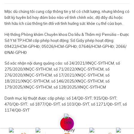
Mặc dù chúng tôi cung cấp thông tin y tế có chất lượng, nhưng không có
bất kỳ tuyên bố hay đảm bảo nào về tính chính xác, độ đầy đủ hoặc
tính hữu ích của thông tin đối với tình huống sức khỏe cụ thể của bạn.
Hệ thống Phòng khám Chuyên khoa Da liễu & Thẩm mỹ Pensilia – Được
Sở Y tế TP.HCM cấp phép hoạt động: Số Giấy phép hoạt động:
09422/HCM-GPHĐ; 05026/HCM-GPHĐ; 07646/HCM-GPHĐ; 2066/
ĐNAI-GPHĐ
Số xác nhận nội dung quảng cáo: số 24/2021/XNQC-SYTHCM, số
275/2020/XNQC-SYTHCM, số 71/2022/XNQC-SYTHCM, số
276/2020/XNQC-SYTHCM, số 17/2021/XNQC-SYTHCM, số
18/2021/XNQC-SYTHCM, số 146/2025/XNQC-SYTHCM, số
179/2025/XNQC-SYTHCM, số 128/2025/XNQC-SYTHCM
Danh mục kỹ thuật được cấp phép: số 14/QĐ-SYT; 915/QĐ-SYT;
470/QĐ-SYT; số 1877/QĐ-SYT, số 103/QĐ-SYT, số 1271/QĐ-SYT, số
1174/QĐ-SYT