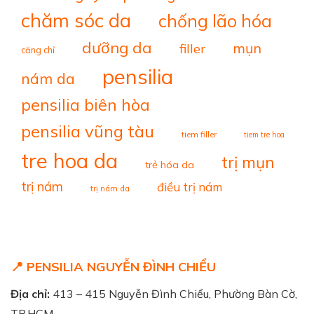
chăm sóc da
chống lão hóa
dưỡng da
mụn
filler
căng chỉ
pensilia
nám da
pensilia biên hòa
pensilia vũng tàu
tiem filler
tiem tre hoa
tre hoa da
trị mụn
trẻ hóa da
trị nám
điều trị nám
trị nám da
📍 PENSILIA NGUYỄN ĐÌNH CHIỂU
Địa chỉ:
413 – 415 Nguyễn Đình Chiểu, Phường Bàn Cờ,
TP.HCM