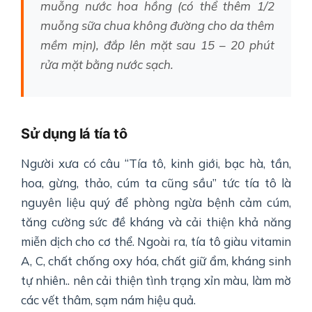
muỗng nước hoa hồng (có thể thêm 1/2
muỗng sữa chua không đường cho da thêm
mềm mịn), đắp lên mặt sau 15 – 20 phút
rửa mặt bằng nước sạch.
Sử dụng lá tía tô
Người xưa có câu “Tía tô, kinh giới, bạc hà, tần,
hoa, gừng, thảo, cúm ta cũng sầu” tức tía tô là
nguyên liệu quý để phòng ngừa bệnh cảm cúm,
tăng cường sức đề kháng và cải thiện khả năng
miễn dịch cho cơ thể. Ngoài ra, tía tô giàu vitamin
A, C, chất chống oxy hóa, chất giữ ẩm, kháng sinh
tự nhiên.. nên cải thiện tình trạng xỉn màu, làm mờ
các vết thâm, sạm nám hiệu quả.