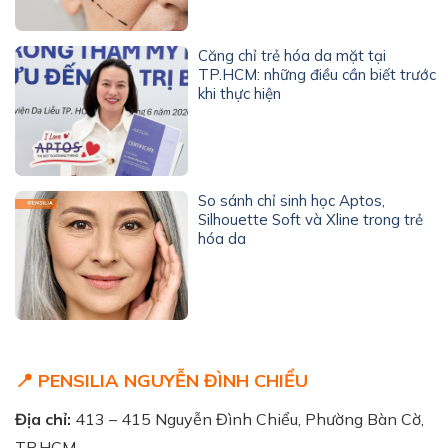
Căng chỉ trẻ hóa da mặt tại
TP.HCM: những điều cần biết trước
khi thực hiện
So sánh chỉ sinh học Aptos,
Silhouette Soft và Xline trong trẻ
hóa da
📍 PENSILIA NGUYỄN ĐÌNH CHIỂU
Địa chỉ:
413 – 415 Nguyễn Đình Chiểu, Phường Bàn Cờ,
TP.HCM