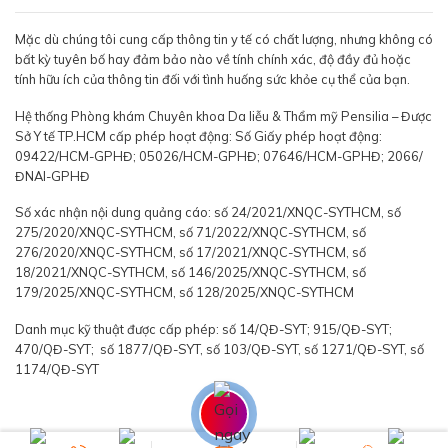
Mặc dù chúng tôi cung cấp thông tin y tế có chất lượng, nhưng không có
bất kỳ tuyên bố hay đảm bảo nào về tính chính xác, độ đầy đủ hoặc
tính hữu ích của thông tin đối với tình huống sức khỏe cụ thể của bạn.
Hệ thống Phòng khám Chuyên khoa Da liễu & Thẩm mỹ Pensilia – Được
Sở Y tế TP.HCM cấp phép hoạt động: Số Giấy phép hoạt động:
09422/HCM-GPHĐ; 05026/HCM-GPHĐ; 07646/HCM-GPHĐ; 2066/
ĐNAI-GPHĐ
Số xác nhận nội dung quảng cáo: số 24/2021/XNQC-SYTHCM, số
275/2020/XNQC-SYTHCM, số 71/2022/XNQC-SYTHCM, số
276/2020/XNQC-SYTHCM, số 17/2021/XNQC-SYTHCM, số
18/2021/XNQC-SYTHCM, số 146/2025/XNQC-SYTHCM, số
179/2025/XNQC-SYTHCM, số 128/2025/XNQC-SYTHCM
Danh mục kỹ thuật được cấp phép: số 14/QĐ-SYT; 915/QĐ-SYT;
470/QĐ-SYT; số 1877/QĐ-SYT, số 103/QĐ-SYT, số 1271/QĐ-SYT, số
1174/QĐ-SYT