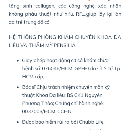
tăng sinh collagen, các công nghệ xóa nhăn
không phẫu thuật như hifu, RF,…giúp lấy lại làn
da trẻ trung đã có.
HỆ THỐNG PHÒNG KHÁM CHUYÊN KHOA DA
LIỄU VÀ THẨM MỸ PENSILIA
Giấy phép hoạt động cơ sở khám chữa
bệnh số: 076046/HCM-GPHĐ do sở Y tế Tp.
HCM cấp;
Bác sĩ Chịu trách nhiệm chuyên môn kỹ
thuật Khoa Da liễu: BS CK1 Nguyễn
Phương Thảo; Chứng chỉ hành nghề:
0037003/HCM-CCHN.
Được bảo hiểm rủi ro bởi Chubb Life.