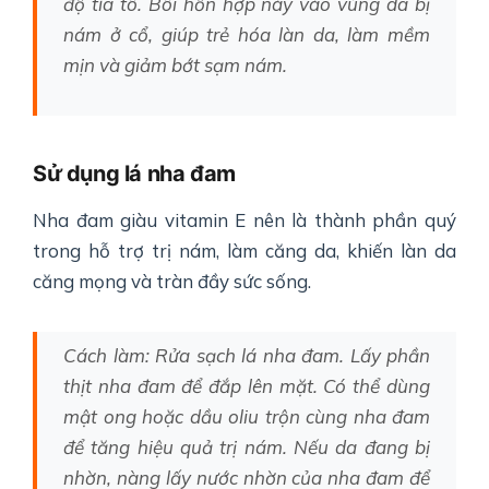
độ tía tô. Bôi hỗn hợp này vào vùng da bị
nám ở cổ, giúp trẻ hóa làn da, làm mềm
mịn và giảm bớt sạm nám.
Sử dụng lá nha đam
Nha đam giàu vitamin E nên là thành phần quý
trong hỗ trợ trị nám, làm căng da, khiến làn da
căng mọng và tràn đầy sức sống.
Cách làm: Rửa sạch lá nha đam. Lấy phần
thịt nha đam để đắp lên mặt. Có thể dùng
mật ong hoặc dầu oliu trộn cùng nha đam
để tăng hiệu quả trị nám. Nếu da đang bị
nhờn, nàng lấy nước nhờn của nha đam để