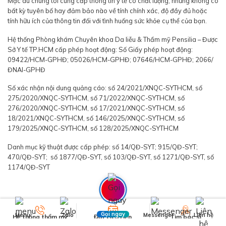
Mặc dù chúng tôi cung cấp thông tin y tế có chất lượng, nhưng không có
bất kỳ tuyên bố hay đảm bảo nào về tính chính xác, độ đầy đủ hoặc
tính hữu ích của thông tin đối với tình huống sức khỏe cụ thể của bạn.
Hệ thống Phòng khám Chuyên khoa Da liễu & Thẩm mỹ Pensilia – Được
Sở Y tế TP.HCM cấp phép hoạt động: Số Giấy phép hoạt động:
09422/HCM-GPHĐ; 05026/HCM-GPHĐ; 07646/HCM-GPHĐ; 2066/
ĐNAI-GPHĐ
Số xác nhận nội dung quảng cáo: số 24/2021/XNQC-SYTHCM, số
275/2020/XNQC-SYTHCM, số 71/2022/XNQC-SYTHCM, số
276/2020/XNQC-SYTHCM, số 17/2021/XNQC-SYTHCM, số
18/2021/XNQC-SYTHCM, số 146/2025/XNQC-SYTHCM, số
179/2025/XNQC-SYTHCM, số 128/2025/XNQC-SYTHCM
Danh mục kỹ thuật được cấp phép: số 14/QĐ-SYT; 915/QĐ-SYT;
470/QĐ-SYT; số 1877/QĐ-SYT, số 103/QĐ-SYT, số 1271/QĐ-SYT, số
1174/QĐ-SYT
Gọi ngay
Menu
Zalo
Messenger
Liên hệ
Hệ thống thẩm mỹ
Đặt Lịch Hẹn
Tìm bác sĩ