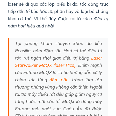
laser sẽ đi qua các lớp biểu bì da, tác động trực
tiếp đến
tế bào hắc tố
, phân hủy và loại bỏ chúng
khỏi cơ thể. Vì thế đây được coi là
cách điều trị
nám hori hiệu quả
nhất.
Tại phòng khám chuyên khoa da liễu
Pensilia,
nám đốm sâu
Hori có thể điều trị
tốt, rút ​​ngắn thời gian điều trị bằng
Laser
Starwalker MaQX (laser Pico)
. Điểm mạnh
của Fotona MaQX là có tia hướng dẫn xử lý
chính xác từng
đốm nâu
, tránh làm tổn
thương những vùng không cần thiết. Ngoài
ra, tia máy chiếu rất đều giúp giảm nguy cơ
tăng hoặc mất sắc tố. MaQx là dòng máy
Fotona mới nhất của Châu Âu đã được
FDA Hoa Kỳ chứng nhận an toàn và hiệu