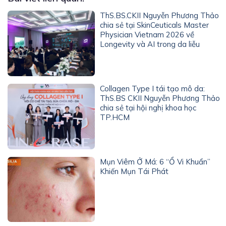
ThS.BS.CKII Nguyễn Phương Thảo
chia sẻ tại SkinCeuticals Master
Physician Vietnam 2026 về
Longevity và AI trong da liễu
Collagen Type I tái tạo mô da:
ThS.BS CKII Nguyễn Phương Thảo
chia sẻ tại hội nghị khoa học
TP.HCM
Mụn Viêm Ở Má: 6 “Ổ Vi Khuẩn”
Khiến Mụn Tái Phát