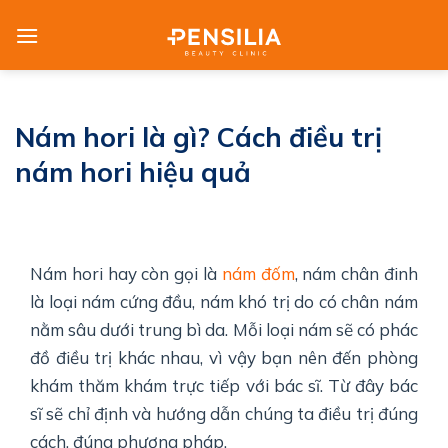
Skip
to
content
Nám hori là gì? Cách điều trị
nám hori hiệu quả
Nám hori hay còn gọi là
nám đốm
, nám chân đinh
là loại nám cứng đầu, nám khó trị do có chân nám
nằm sâu dưới trung bì da. Mỗi loại nám sẽ có phác
đồ điều trị khác nhau, vì vậy bạn nên đến phòng
khám thăm khám trực tiếp với bác sĩ. Từ đây bác
sĩ sẽ chỉ định và hướng dẫn chúng ta điều trị đúng
cách, đúng phương pháp.