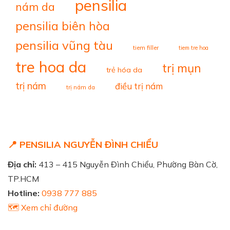
pensilia
nám da
pensilia biên hòa
pensilia vũng tàu
tiem filler
tiem tre hoa
tre hoa da
trị mụn
trẻ hóa da
trị nám
điều trị nám
trị nám da
📍 PENSILIA NGUYỄN ĐÌNH CHIỂU
Địa chỉ:
413 – 415 Nguyễn Đình Chiểu, Phường Bàn Cờ,
TP.HCM
Hotline:
0938 777 885
🗺️ Xem chỉ đường