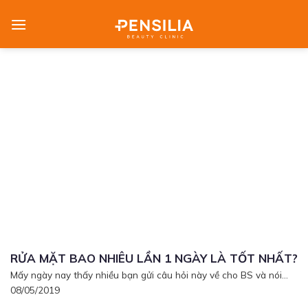
Skip
to
content
RỬA MẶT BAO NHIÊU LẦN 1 NGÀY LÀ TỐT NHẤT?
Mấy ngày nay thấy nhiều bạn gửi câu hỏi này về cho BS và nói...
08/05/2019