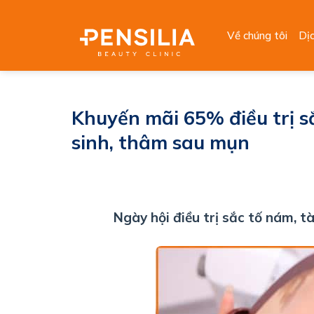
Skip
to
Về chúng tôi
Dị
content
Khuyến mãi 65% điều trị s
sinh, thâm sau mụn
Ngày hội điều trị sắc tố nám, 