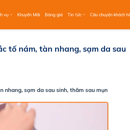
ch vụ
Khuyến Mãi
Bảng giá
Tin tức
Câu chuyện khách h
ắc tố nám, tàn nhang, sạm da sau
tàn nhang, sạm da sau sinh, thâm sau mụn