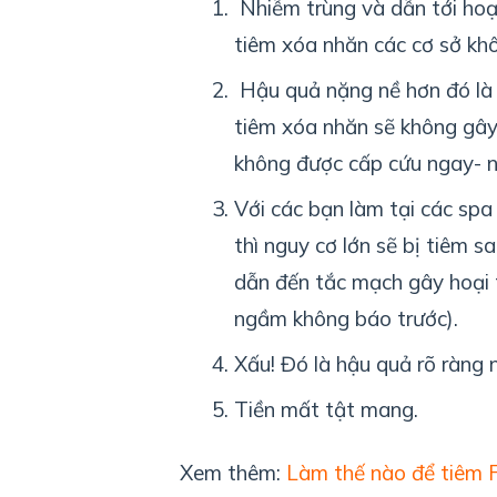
Nhiễm trùng và dẫn tới hoại 
tiêm xóa nhăn các cơ sở khô
Hậu quả nặng nề hơn đó là s
tiêm xóa nhăn sẽ không gây
không được cấp cứu ngay- 
Với các bạn làm tại các spa
thì nguy cơ lớn sẽ bị tiêm 
dẫn đến tắc mạch gây hoại 
ngầm không báo trước).
Xấu! Đó là hậu quả rõ ràng 
Tiền mất tật mang.
Xem thêm:
Làm thế nào để tiêm Fi