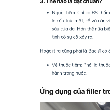
3. Thế nào là đạt chuẩn?
Người tiêm: Chỉ có BS thẩm 
là cấu trúc mặt, cổ và các 
sâu của da. Hơn thế nữa biết
tình có sự cố xảy ra.
Hoặc ít ra cũng phải là Bác sĩ c
Về thuốc tiêm: Phải là thuố
hành trong nước.
Ứng dụng của filler t