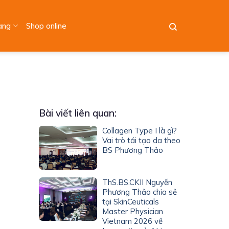
àng
Shop online
Bài viết liên quan:
Collagen Type I là gì?
Vai trò tái tạo da theo
BS Phương Thảo
ThS.BS.CKII Nguyễn
Phương Thảo chia sẻ
tại SkinCeuticals
Master Physician
Vietnam 2026 về