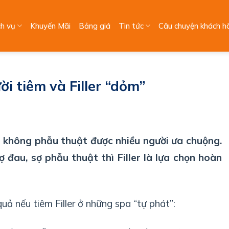
ch vụ
Khuyến Mãi
Bảng giá
Tin tức
Câu chuyện khách h
ười tiêm và Filler “dỏm”
p không phẫu thuật được nhiều người ưa chuộng.
ợ đau, sợ phẫu thuật thì Filler là lựa chọn hoàn
uả nếu tiêm Filler ở những spa “tự phát”: