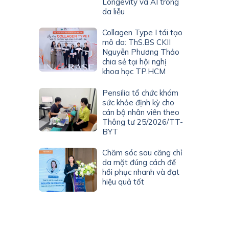
Longevity và AI trong
da liễu
Collagen Type I tái tạo
mô da: ThS.BS CKII
Nguyễn Phương Thảo
chia sẻ tại hội nghị
khoa học TP.HCM
Pensilia tổ chức khám
sức khỏe định kỳ cho
cán bộ nhân viên theo
Thông tư 25/2026/TT-
BYT
Chăm sóc sau căng chỉ
da mặt đúng cách để
hồi phục nhanh và đạt
hiệu quả tốt