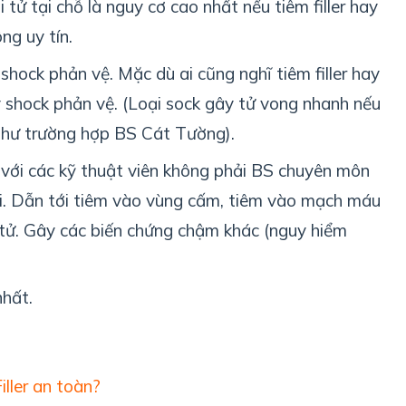
tử tại chỗ là nguy cơ cao nhất nếu tiêm filler hay
ng uy tín.
hock phản vệ. Mặc dù ai cũng nghĩ tiêm filler hay
 shock phản vệ. (Loại sock gây tử vong nhanh nếu
như trường hợp BS Cát Tường).
 với các kỹ thuật viên không phải BS chuyên môn
sai. Dẫn tới tiêm vào vùng cấm, tiêm vào mạch máu
tử. Gây các biến chứng chậm khác (nguy hiểm
nhất.
ller an toàn?