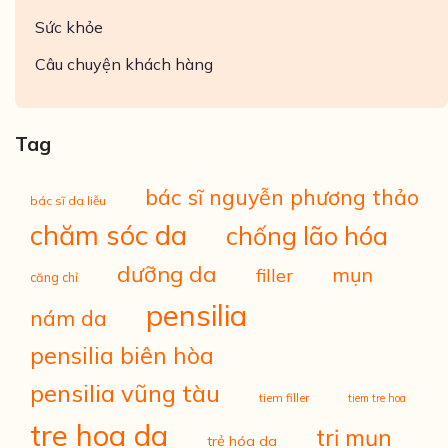
Sức khỏe
Câu chuyện khách hàng
Tag
bác sĩ nguyễn phương thảo
bác sĩ da liễu
chăm sóc da
chống lão hóa
dưỡng da
mụn
filler
căng chỉ
pensilia
nám da
pensilia biên hòa
pensilia vũng tàu
tiem filler
tiem tre hoa
tre hoa da
trị mụn
trẻ hóa da