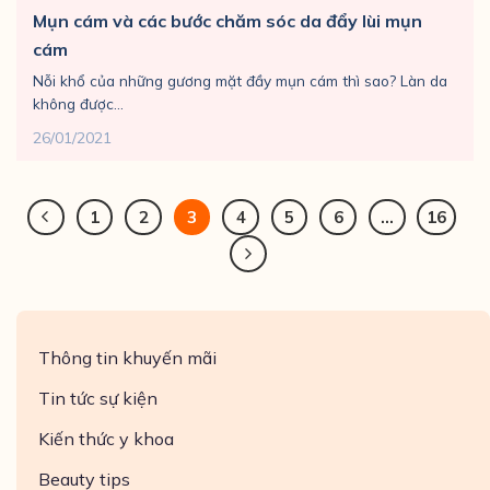
Mụn cám và các bước chăm sóc da đẩy lùi mụn
cám
Nỗi khổ của những gương mặt đầy mụn cám thì sao? Làn da
không được...
26/01/2021
1
2
3
4
5
6
…
16
Thông tin khuyến mãi
Tin tức sự kiện
Kiến thức y khoa
Beauty tips