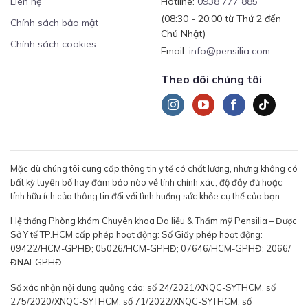
Liên hệ
Hotline:
0938 777 885
(08:30 - 20:00 từ Thứ 2 đến
Chính sách bảo mật
Chủ Nhật)
Chính sách cookies
Email:
info@pensilia.com
Theo dõi chúng tôi
Mặc dù chúng tôi cung cấp thông tin y tế có chất lượng, nhưng không có
bất kỳ tuyên bố hay đảm bảo nào về tính chính xác, độ đầy đủ hoặc
tính hữu ích của thông tin đối với tình huống sức khỏe cụ thể của bạn.
Hệ thống Phòng khám Chuyên khoa Da liễu & Thẩm mỹ Pensilia – Được
Sở Y tế TP.HCM cấp phép hoạt động: Số Giấy phép hoạt động:
09422/HCM-GPHĐ; 05026/HCM-GPHĐ; 07646/HCM-GPHĐ; 2066/
ĐNAI-GPHĐ
Số xác nhận nội dung quảng cáo: số 24/2021/XNQC-SYTHCM, số
275/2020/XNQC-SYTHCM, số 71/2022/XNQC-SYTHCM, số