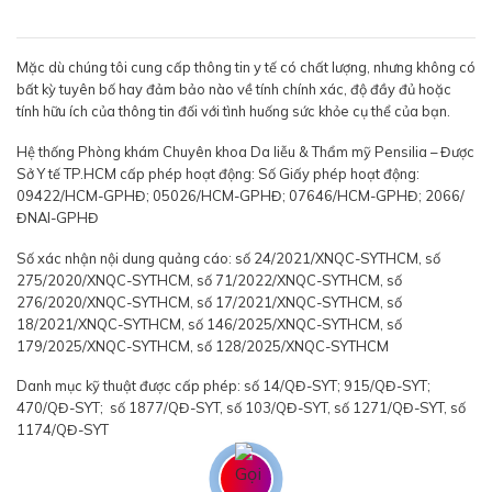
Mặc dù chúng tôi cung cấp thông tin y tế có chất lượng, nhưng không có
bất kỳ tuyên bố hay đảm bảo nào về tính chính xác, độ đầy đủ hoặc
tính hữu ích của thông tin đối với tình huống sức khỏe cụ thể của bạn.
Hệ thống Phòng khám Chuyên khoa Da liễu & Thẩm mỹ Pensilia – Được
Sở Y tế TP.HCM cấp phép hoạt động: Số Giấy phép hoạt động:
09422/HCM-GPHĐ; 05026/HCM-GPHĐ; 07646/HCM-GPHĐ; 2066/
ĐNAI-GPHĐ
Số xác nhận nội dung quảng cáo: số 24/2021/XNQC-SYTHCM, số
275/2020/XNQC-SYTHCM, số 71/2022/XNQC-SYTHCM, số
276/2020/XNQC-SYTHCM, số 17/2021/XNQC-SYTHCM, số
18/2021/XNQC-SYTHCM, số 146/2025/XNQC-SYTHCM, số
179/2025/XNQC-SYTHCM, số 128/2025/XNQC-SYTHCM
Danh mục kỹ thuật được cấp phép: số 14/QĐ-SYT; 915/QĐ-SYT;
470/QĐ-SYT; số 1877/QĐ-SYT, số 103/QĐ-SYT, số 1271/QĐ-SYT, số
1174/QĐ-SYT