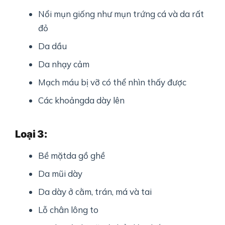
Nổi mụn giống như mụn trứng cá và da rất
đỏ
Da dầu
Da nhạy cảm
Mạch máu bị vỡ có thể nhìn thấy được
Các khoảngda dày lên
Loại 3:
Bề mặtda gồ ghề
Da mũi dày
Da dày ở cằm, trán, má và tai
Lỗ chân lông to