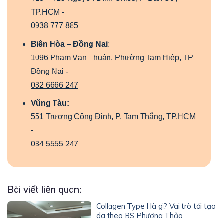
TP.HCM -
0938 777 885
Biên Hòa – Đồng Nai:
1096 Phạm Văn Thuận, Phường Tam Hiệp, TP
Đồng Nai -
032 6666 247
Vũng Tàu:
551 Trương Công Định, P. Tam Thắng, TP.HCM
-
034 5555 247
Bài viết liên quan:
Collagen Type I là gì? Vai trò tái tạo
da theo BS Phương Thảo