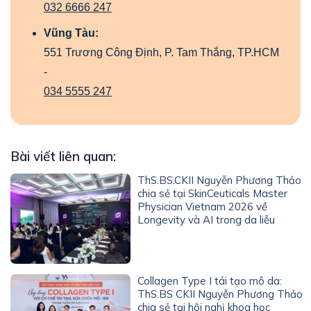
032 6666 247
Vũng Tàu:
551 Trương Công Định, P. Tam Thắng, TP.HCM
-
034 5555 247
Bài viết liên quan:
ThS.BS.CKII Nguyễn Phương Thảo
chia sẻ tại SkinCeuticals Master
Physician Vietnam 2026 về
Longevity và AI trong da liễu
Collagen Type I tái tạo mô da:
ThS.BS CKII Nguyễn Phương Thảo
chia sẻ tại hội nghị khoa học