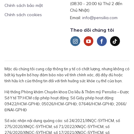
(08:30 - 20:00 từ Thứ 2 đến
Chính sách bảo mật
Chủ Nhật)
Chính sách cookies
Email:
info@pensilia.com
Theo dõi chúng tôi
Mặc dù chúng tôi cung cấp thông tin y tế có chất lượng, nhưng không có
bất kỳ tuyên bố hay đảm bảo nào về tính chính xác, độ đầy đủ hoặc
tính hữu ích của thông tin đối với tình huống sức khỏe cụ thể của bạn.
Hệ thống Phòng khám Chuyên khoa Da liễu & Thẩm mỹ Pensilia – Được
Sở Y tế TP.HCM cấp phép hoạt động: Số Giấy phép hoạt động:
09422/HCM-GPHĐ; 05026/HCM-GPHĐ; 07646/HCM-GPHĐ; 2066/
ĐNAI-GPHĐ
Số xác nhận nội dung quảng cáo: số 24/2021/XNQC-SYTHCM, số
275/2020/XNQC-SYTHCM, số 71/2022/XNQC-SYTHCM, số
276/2020/XNQC-SYTHCM, số 17/2021/XNQC-SYTHCM, số