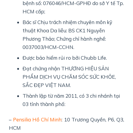
bệnh số: 076046/HCM-GPHĐ do sở Y tế Tp.
HCM cấp;
Bác sĩ Chịu trách nhiệm chuyên môn kỹ
thuật Khoa Da liễu: BS CK1 Nguyễn
Phương Thảo; Chứng chỉ hành nghề:
0037003/HCM-CCHN.
Được bảo hiểm rủi ro bởi Chubb Life.
Đạt chứng nhận THƯƠNG HIỆU SẢN
PHẨM DỊCH VỤ CHĂM SÓC SỨC KHỎE,
SẮC ĐẸP VIỆT NAM.
Thành lập từ năm 2011, có 3 chi nhánh tại
03 tỉnh thành phố:
–
Pensilia Hồ Chí Minh
: 10 Trương Quyền, P6, Q3,
HCM