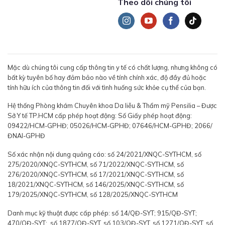
Theo dõi chúng tôi
Mặc dù chúng tôi cung cấp thông tin y tế có chất lượng, nhưng không có
bất kỳ tuyên bố hay đảm bảo nào về tính chính xác, độ đầy đủ hoặc
tính hữu ích của thông tin đối với tình huống sức khỏe cụ thể của bạn.
Hệ thống Phòng khám Chuyên khoa Da liễu & Thẩm mỹ Pensilia – Được
Sở Y tế TP.HCM cấp phép hoạt động: Số Giấy phép hoạt động:
09422/HCM-GPHĐ; 05026/HCM-GPHĐ; 07646/HCM-GPHĐ; 2066/
ĐNAI-GPHĐ
Số xác nhận nội dung quảng cáo: số 24/2021/XNQC-SYTHCM, số
275/2020/XNQC-SYTHCM, số 71/2022/XNQC-SYTHCM, số
276/2020/XNQC-SYTHCM, số 17/2021/XNQC-SYTHCM, số
18/2021/XNQC-SYTHCM, số 146/2025/XNQC-SYTHCM, số
179/2025/XNQC-SYTHCM, số 128/2025/XNQC-SYTHCM
Danh mục kỹ thuật được cấp phép: số 14/QĐ-SYT; 915/QĐ-SYT;
470/QĐ-SYT; số 1877/QĐ-SYT, số 103/QĐ-SYT, số 1271/QĐ-SYT, số