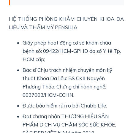
HỆ THỐNG PHÒNG KHÁM CHUYÊN KHOA DA
LIỄU VÀ THẨM MỸ PENSILIA
Giấy phép hoạt động cơ sở khám chữa
bệnh số: 09422/HCM-GPHĐ do sở Y tế Tp.
HCM cấp;
Bác sĩ Chịu trách nhiệm chuyên môn kỹ
thuật Khoa Da liễu: BS CKII Nguyễn
Phương Thảo; Chứng chỉ hành nghề:
0037003/HCM-CCHN.
Được bảo hiểm rủi ro bởi Chubb Life.
Đạt chứng nhận THƯƠNG HIỆU SẢN
PHẨM DỊCH VỤ CHĂM SÓC SỨC KHỎE,
SẮC ĐẸP VIỆT NAM năm 2019