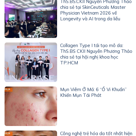
ThS.BS.CKII Nguyễn Phương Thảo
chia sẻ tại SkinCeuticals Master
Physician Vietnam 2026 về
Longevity và AI trong da liễu
Collagen Type I tái tạo mô da:
ThS.BS CKII Nguyễn Phương Thảo
chia sẻ tại hội nghị khoa học
TP.HCM
Mụn Viêm Ở Má: 6 “Ổ Vi Khuẩn”
Khiến Mụn Tái Phát
Công nghệ trẻ hóa da tốt nhất hiện