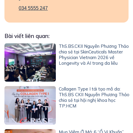
034 5555 247
Bài viết liên quan:
ThS.BS.CKII Nguyễn Phương Thảo
chia sẻ tại SkinCeuticals Master
Physician Vietnam 2026 về
Longevity và AI trong da liễu
Collagen Type I tái tạo mô da:
ThS.BS CKII Nguyễn Phương Thảo
chia sẻ tại hội nghị khoa học
TP.HCM
Mụn Viêm Ở Má: 6 “Ổ Vi Khuẩn”