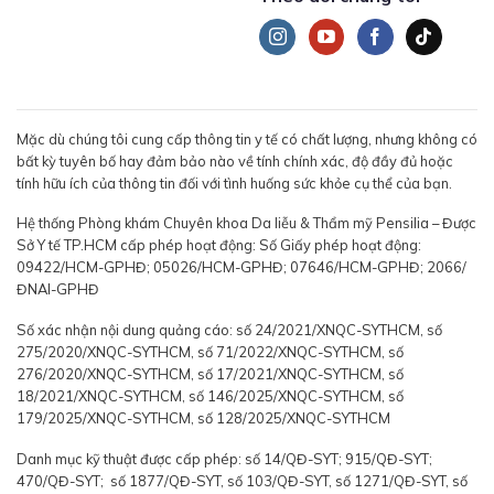
Mặc dù chúng tôi cung cấp thông tin y tế có chất lượng, nhưng không có
bất kỳ tuyên bố hay đảm bảo nào về tính chính xác, độ đầy đủ hoặc
tính hữu ích của thông tin đối với tình huống sức khỏe cụ thể của bạn.
Hệ thống Phòng khám Chuyên khoa Da liễu & Thẩm mỹ Pensilia – Được
Sở Y tế TP.HCM cấp phép hoạt động: Số Giấy phép hoạt động:
09422/HCM-GPHĐ; 05026/HCM-GPHĐ; 07646/HCM-GPHĐ; 2066/
ĐNAI-GPHĐ
Số xác nhận nội dung quảng cáo: số 24/2021/XNQC-SYTHCM, số
275/2020/XNQC-SYTHCM, số 71/2022/XNQC-SYTHCM, số
276/2020/XNQC-SYTHCM, số 17/2021/XNQC-SYTHCM, số
18/2021/XNQC-SYTHCM, số 146/2025/XNQC-SYTHCM, số
179/2025/XNQC-SYTHCM, số 128/2025/XNQC-SYTHCM
Danh mục kỹ thuật được cấp phép: số 14/QĐ-SYT; 915/QĐ-SYT;
470/QĐ-SYT; số 1877/QĐ-SYT, số 103/QĐ-SYT, số 1271/QĐ-SYT, số