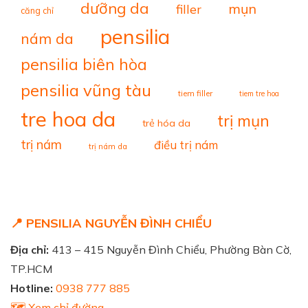
dưỡng da
mụn
filler
căng chỉ
pensilia
nám da
pensilia biên hòa
pensilia vũng tàu
tiem filler
tiem tre hoa
tre hoa da
trị mụn
trẻ hóa da
trị nám
điều trị nám
trị nám da
📍 PENSILIA NGUYỄN ĐÌNH CHIỂU
Địa chỉ:
413 – 415 Nguyễn Đình Chiểu, Phường Bàn Cờ,
TP.HCM
Hotline:
0938 777 885
🗺️ Xem chỉ đường