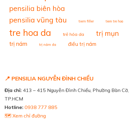
pensilia biên hòa
pensilia vũng tàu
tiem filler
tiem tre hoa
tre hoa da
trị mụn
trẻ hóa da
trị nám
điều trị nám
trị nám da
📍 PENSILIA NGUYỄN ĐÌNH CHIỂU
Địa chỉ:
413 – 415 Nguyễn Đình Chiểu, Phường Bàn Cờ,
TP.HCM
Hotline:
0938 777 885
🗺️ Xem chỉ đường