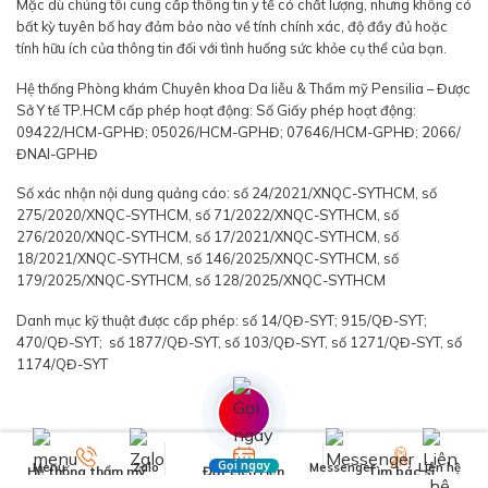
Mặc dù chúng tôi cung cấp thông tin y tế có chất lượng, nhưng không có
bất kỳ tuyên bố hay đảm bảo nào về tính chính xác, độ đầy đủ hoặc
tính hữu ích của thông tin đối với tình huống sức khỏe cụ thể của bạn.
Hệ thống Phòng khám Chuyên khoa Da liễu & Thẩm mỹ Pensilia – Được
Sở Y tế TP.HCM cấp phép hoạt động: Số Giấy phép hoạt động:
09422/HCM-GPHĐ; 05026/HCM-GPHĐ; 07646/HCM-GPHĐ; 2066/
ĐNAI-GPHĐ
Số xác nhận nội dung quảng cáo: số 24/2021/XNQC-SYTHCM, số
275/2020/XNQC-SYTHCM, số 71/2022/XNQC-SYTHCM, số
276/2020/XNQC-SYTHCM, số 17/2021/XNQC-SYTHCM, số
18/2021/XNQC-SYTHCM, số 146/2025/XNQC-SYTHCM, số
179/2025/XNQC-SYTHCM, số 128/2025/XNQC-SYTHCM
Danh mục kỹ thuật được cấp phép: số 14/QĐ-SYT; 915/QĐ-SYT;
470/QĐ-SYT; số 1877/QĐ-SYT, số 103/QĐ-SYT, số 1271/QĐ-SYT, số
1174/QĐ-SYT
Gọi ngay
Menu
Zalo
Messenger
Liên hệ
Hệ thống thẩm mỹ
Đặt Lịch Hẹn
Tìm bác sĩ