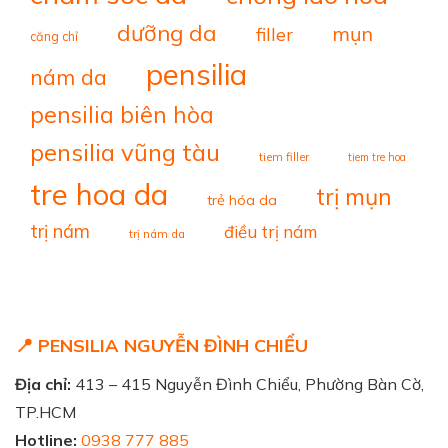
dưỡng da
mụn
filler
căng chỉ
pensilia
nám da
pensilia biên hòa
pensilia vũng tàu
tiem filler
tiem tre hoa
tre hoa da
trị mụn
trẻ hóa da
trị nám
điều trị nám
trị nám da
📍 PENSILIA NGUYỄN ĐÌNH CHIỂU
Địa chỉ:
413 – 415 Nguyễn Đình Chiểu, Phường Bàn Cờ,
TP.HCM
Hotline:
0938 777 885