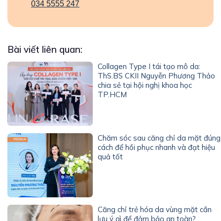
034 5555 247
Bài viết liên quan:
Collagen Type I tái tạo mô da:
ThS.BS CKII Nguyễn Phương Thảo
chia sẻ tại hội nghị khoa học
TP.HCM
Chăm sóc sau căng chỉ da mặt đúng
cách để hồi phục nhanh và đạt hiệu
quả tốt
Căng chỉ trẻ hóa da vùng mặt cần
lưu ý gì để đảm bảo an toàn?