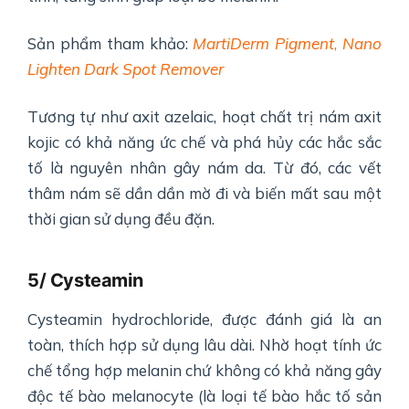
Sản phẩm tham khảo:
MartiDerm Pigment
,
Nano
Lighten Dark Spot Remover
Tương tự như axit azelaic, hoạt chất trị nám axit
kojic có khả năng ức chế và phá hủy các hắc sắc
tố là nguyên nhân gây nám da. Từ đó, các vết
thâm nám sẽ dần dần mờ đi và biến mất sau một
thời gian sử dụng đều đặn.
5/ Cysteamin
Cysteamin hydrochloride, được đánh giá là an
toàn, thích hợp sử dụng lâu dài. Nhờ hoạt tính ức
chế tổng hợp melanin chứ không có khả năng gây
độc tế bào melanocyte (là loại tế bào hắc tố sản