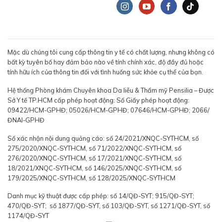
Mặc dù chúng tôi cung cấp thông tin y tế có chất lượng, nhưng không có
bất kỳ tuyên bố hay đảm bảo nào về tính chính xác, độ đầy đủ hoặc
tính hữu ích của thông tin đối với tình huống sức khỏe cụ thể của bạn.
Hệ thống Phòng khám Chuyên khoa Da liễu & Thẩm mỹ Pensilia – Được
Sở Y tế TP.HCM cấp phép hoạt động: Số Giấy phép hoạt động:
09422/HCM-GPHĐ; 05026/HCM-GPHĐ; 07646/HCM-GPHĐ; 2066/
ĐNAI-GPHĐ
Số xác nhận nội dung quảng cáo: số 24/2021/XNQC-SYTHCM, số
275/2020/XNQC-SYTHCM, số 71/2022/XNQC-SYTHCM, số
276/2020/XNQC-SYTHCM, số 17/2021/XNQC-SYTHCM, số
18/2021/XNQC-SYTHCM, số 146/2025/XNQC-SYTHCM, số
179/2025/XNQC-SYTHCM, số 128/2025/XNQC-SYTHCM
Danh mục kỹ thuật được cấp phép: số 14/QĐ-SYT; 915/QĐ-SYT;
470/QĐ-SYT; số 1877/QĐ-SYT, số 103/QĐ-SYT, số 1271/QĐ-SYT, số
1174/QĐ-SYT