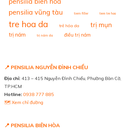
pensilia biên hòa
pensilia vũng tàu
tiem filler
tiem tre hoa
tre hoa da
trị mụn
trẻ hóa da
trị nám
điều trị nám
trị nám da
📍 PENSILIA NGUYỄN ĐÌNH CHIỂU
Địa chỉ:
413 – 415 Nguyễn Đình Chiểu, Phường Bàn Cờ,
TP.HCM
Hotline:
0938 777 885
🗺️ Xem chỉ đường
📍 PENSILIA BIÊN HÒA