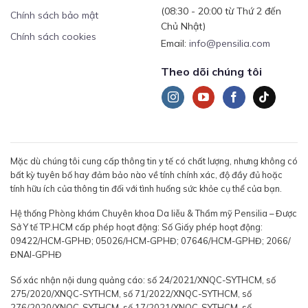
(08:30 - 20:00 từ Thứ 2 đến
Chính sách bảo mật
Chủ Nhật)
Chính sách cookies
Email:
info@pensilia.com
Theo dõi chúng tôi
Mặc dù chúng tôi cung cấp thông tin y tế có chất lượng, nhưng không có
bất kỳ tuyên bố hay đảm bảo nào về tính chính xác, độ đầy đủ hoặc
tính hữu ích của thông tin đối với tình huống sức khỏe cụ thể của bạn.
Hệ thống Phòng khám Chuyên khoa Da liễu & Thẩm mỹ Pensilia – Được
Sở Y tế TP.HCM cấp phép hoạt động: Số Giấy phép hoạt động:
09422/HCM-GPHĐ; 05026/HCM-GPHĐ; 07646/HCM-GPHĐ; 2066/
ĐNAI-GPHĐ
Số xác nhận nội dung quảng cáo: số 24/2021/XNQC-SYTHCM, số
275/2020/XNQC-SYTHCM, số 71/2022/XNQC-SYTHCM, số
276/2020/XNQC-SYTHCM, số 17/2021/XNQC-SYTHCM, số