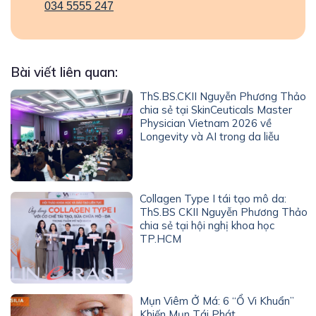
034 5555 247
Bài viết liên quan:
ThS.BS.CKII Nguyễn Phương Thảo
chia sẻ tại SkinCeuticals Master
Physician Vietnam 2026 về
Longevity và AI trong da liễu
Collagen Type I tái tạo mô da:
ThS.BS CKII Nguyễn Phương Thảo
chia sẻ tại hội nghị khoa học
TP.HCM
Mụn Viêm Ở Má: 6 “Ổ Vi Khuẩn”
Khiến Mụn Tái Phát