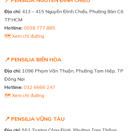
📍 PENSILIA NGUYỄN ĐÌNH CHIỂU
Địa chỉ:
413 – 415 Nguyễn Đình Chiểu, Phường Bàn Cờ,
TP.HCM
Hotline:
0938 777 885
🗺️ Xem chỉ đường
📍 PENSILIA BIÊN HÒA
Địa chỉ:
1096 Phạm Văn Thuận, Phường Tam Hiệp, TP
Đồng Nai
Hotline:
032 6666 247
🗺️ Xem chỉ đường
📍 PENSILIA VŨNG TÀU
Địa chỉ:
551 Trương Công Định, Phường Tam Thắng,