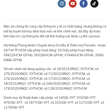
Mặc dù chúng tôi cung cấp thông tin y tế có chất lượng, nhưng không có
bất kỳ tuyên bố hay đảm bảo nào về tính chính xác, độ đầy đủ hoặc
tính hữu ích của thông tin đối với tình huống sức khỏe cụ thể của bạn.
Hệ thống Phòng khám Chuyên khoa Da liễu & Thẩm mỹ Pensilia – Được
Sở Y tế TP.HCM cấp phép hoạt động: Số Giấy phép hoạt động:
09422/HCM-GPHĐ; 05026/HCM-GPHĐ; 07646/HCM-GPHĐ; 2066/
ĐNAI-GPHĐ
Số xác nhận nội dung quảng cáo: số 24/2021/XNQC-SYTHCM, số
275/2020/XNQC-SYTHCM, số 71/2022/XNQC-SYTHCM, số
276/2020/XNQC-SYTHCM, số 17/2021/XNQC-SYTHCM, số
18/2021/XNQC-SYTHCM, số 146/2025/XNQC-SYTHCM, số
179/2025/XNQC-SYTHCM, số 128/2025/XNQC-SYTHCM
Danh mục kỹ thuật được cấp phép: số 14/QĐ-SYT; 915/QĐ-SYT;
470/QĐ-SYT; số 1877/QĐ-SYT, số 103/QĐ-SYT, số 1271/QĐ-SYT, số
1174/QĐ-SYT