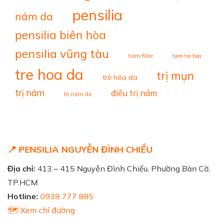
pensilia
nám da
pensilia biên hòa
pensilia vũng tàu
tiem filler
tiem tre hoa
tre hoa da
trị mụn
trẻ hóa da
trị nám
điều trị nám
trị nám da
📍 PENSILIA NGUYỄN ĐÌNH CHIỂU
Địa chỉ:
413 – 415 Nguyễn Đình Chiểu, Phường Bàn Cờ,
TP.HCM
Hotline:
0938 777 885
🗺️ Xem chỉ đường